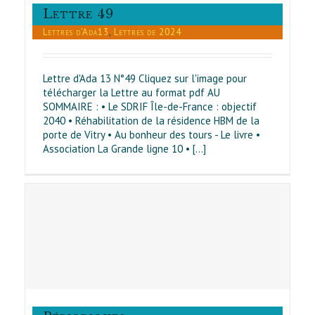
Lettre 49
Lettres d'Ada13
,
Lettres de 2024
Lettre d'Ada 13 N°49 Cliquez sur l'image pour
télécharger la Lettre au format pdf AU
SOMMAIRE : • Le SDRIF Île-de-France : objectif
2040 • Réhabilitation de la résidence HBM de la
porte de Vitry • Au bonheur des tours - Le livre •
Association La Grande ligne 10 • [...]
0
s
7
s
24