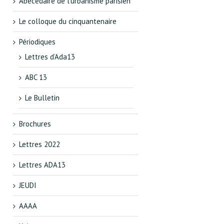
Abécédaire de l’urbanisme parisien
Le colloque du cinquantenaire
Périodiques
Lettres d’Ada13
ABC 13
Le Bulletin
Brochures
Lettres 2022
Lettres ADA13
JEUDI
AAAA