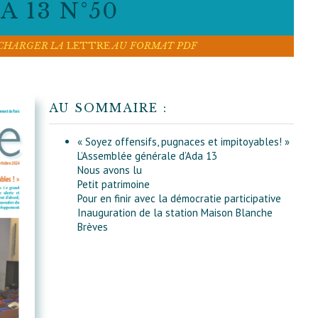
 13 N°50
ÉCHARGER LA
LETTRE
AU FORMAT PDF
AU SOMMAIRE :
« Soyez offensifs, pugnaces et impitoyables! »
L’Assemblée générale d’Ada 13
Nous avons lu
Petit patrimoine
Pour en finir avec la démocratie participative
Inauguration de la station Maison Blanche
Brèves