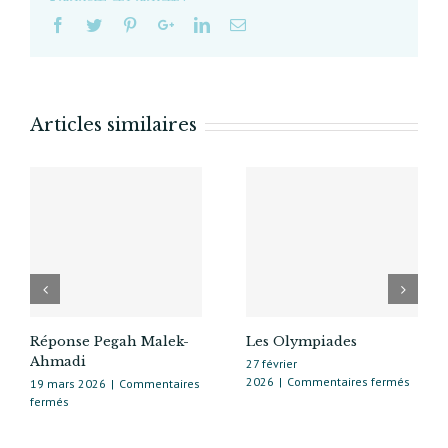
Articles similaires
Réponse Pegah Malek-
Les Olympiades
Ahmadi
27 février
sur
2026
|
Commentaires fermés
19 mars 2026
|
Commentaires
Les
sur
fermés
Olymp
Réponse
Pegah