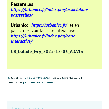
Passerelles
:
https://urbanicc.fr/index.php/association-
passerelles/
Urbanicc
:
https://urbanicc.fr/
et en
particulier voir la carte interactive :
https://urbanicc.fr/index.php/carte-
interactive/
CR_balade_Ivry_2025-12-03_ADA13
By
Julien_C
|
15 décembre 2025
|
Accueil
,
Architecture |
sur
Urbanisme
|
Commentaires fermés
Découverte
urbanistique
d’Ivry
Partagez cet article !