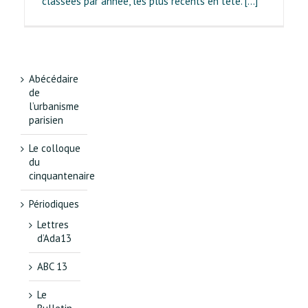
classées par année, les plus récents en tête. [...]
Abécédaire
de
l’urbanisme
parisien
Le colloque
du
cinquantenaire
Périodiques
Lettres
d’Ada13
ABC 13
Le