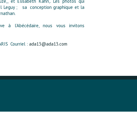
uze,, et Elisabeth Kahn,. Les photos qui
el Leguy ; sa conception graphique et la
rnathan.
ve à l’Abécédaire, nous vous invitons
ARIS Courriel :
ada13@ada13.com