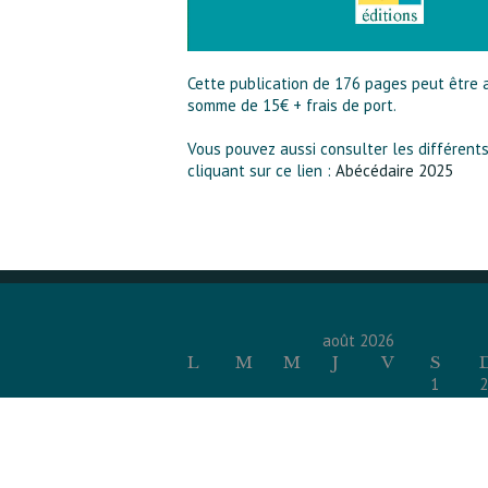
Cette publication de 176 pages peut être 
somme de 15€ + frais de port.
Vous pouvez aussi consulter les différents
cliquant sur ce lien :
Abécédaire 2025
août 2026
L
M
M
J
V
S
1
2
3
4
5
6
7
8
9
10
11
12
13
14
15
1
17
18
19
20
21
22
2
24
25
26
27
28
29
3