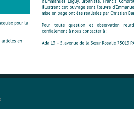
d’Emmanuel Leguy, urbaniste, Francis Combro
illustrent cet ouvrage sont l’œuvre d’Emmanu
mise en page ont été réalisées par Christian Ba
acquise pour la
Pour toute question et observation relati
cordialement à nous contacter à :
 articles en
Ada 13 – 5, avenue de la Sœur Rosalie 75013 P
D
6
3
0