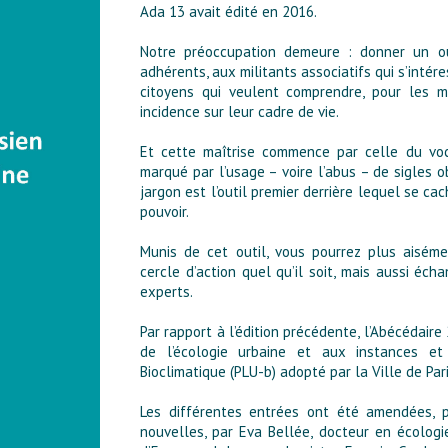
Ada 13 avait édité en 2016.
Notre préoccupation demeure : donner un ou
adhérents, aux militants associatifs qui s’intére
citoyens qui veulent comprendre, pour les ma
incidence sur leur cadre de vie.
Et cette maîtrise commence par celle du voc
marqué par l’usage – voire l’abus – de sigles ob
jargon est l’outil premier derrière lequel se c
pouvoir.
Munis de cet outil, vous pourrez plus aisémen
cercle d’action quel qu’il soit, mais aussi éc
experts.
Par rapport à l’édition précédente, l’Abécéda
de l’écologie urbaine et aux instances et
Bioclimatique (PLU-b) adopté par la Ville de Par
Les différentes entrées ont été amendées, p
nouvelles, par Eva Bellée, docteur en écologi