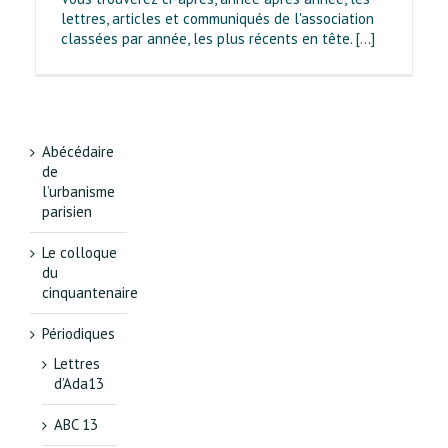
lettres, articles et communiqués de l'association
classées par année, les plus récents en tête. [...]
Abécédaire
de
l’urbanisme
parisien
Le colloque
du
cinquantenaire
Périodiques
Lettres
d’Ada13
ABC 13