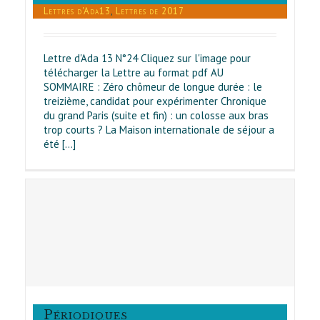
Lettres d'Ada13
,
Lettres de 2017
Lettre d'Ada 13 N°24 Cliquez sur l'image pour
télécharger la Lettre au format pdf AU
SOMMAIRE : Zéro chômeur de longue durée : le
treizième, candidat pour expérimenter Chronique
du grand Paris (suite et fin) : un colosse aux bras
trop courts ? La Maison internationale de séjour a
été [...]
0
s
7
s
24
Périodiques