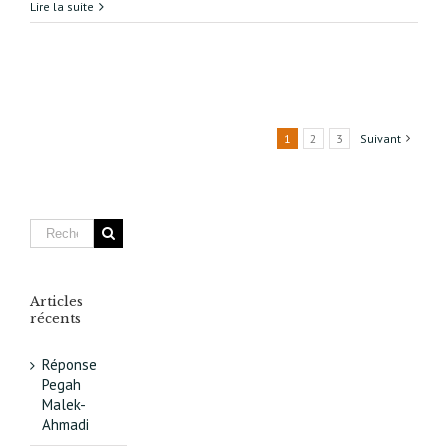
Réinventer
Lire la suite
Paris
avenue
d’Italie :
un
projet
innovant
1
2
3
Suivant
Articles
récents
Réponse
Pegah
Malek-
Ahmadi