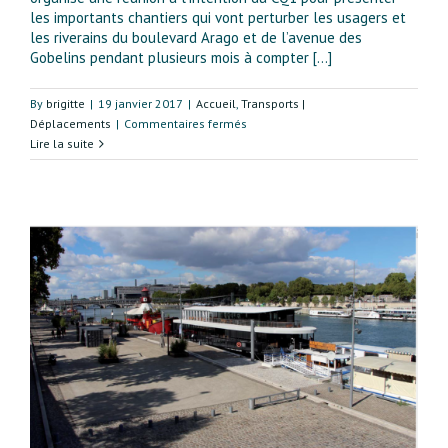
les importants chantiers qui vont perturber les usagers et
les riverains du boulevard Arago et de l’avenue des
Gobelins pendant plusieurs mois à compter [...]
By
brigitte
|
19 janvier 2017
|
Accueil
,
Transports |
sur
Déplacements
|
Commentaires fermés
La
Lire la suite
circulation
des
automobiles,
des
cycles
et
des
piétons
sera
difficile
dans
le
quartier
Croulebarbe
pendant