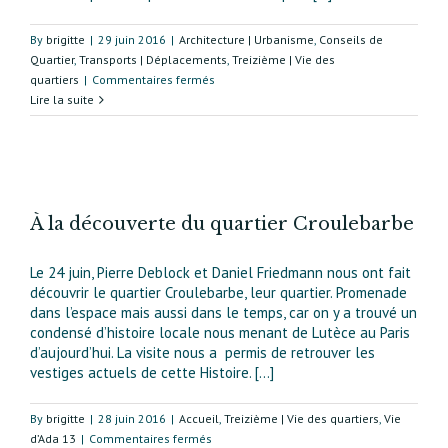
By
brigitte
|
29 juin 2016
|
Architecture | Urbanisme
,
Conseils de
Quartier
,
Transports | Déplacements
,
Treizième | Vie des
sur
quartiers
|
Commentaires fermés
La
Lire la suite
circulation
des
automobiles,
des
cycles
et
À la découverte du quartier Croulebarbe
des
piétons
Le 24 juin, Pierre Deblock et Daniel Friedmann nous ont fait
sera
découvrir le quartier Croulebarbe, leur quartier. Promenade
difficile
dans l’espace mais aussi dans le temps, car on y a trouvé un
dans
condensé d’histoire locale nous menant de Lutèce au Paris
le
d’aujourd’hui. La visite nous a permis de retrouver les
quartier
vestiges actuels de cette Histoire. […]
Croulebarbe
pendant
By
brigitte
|
28 juin 2016
|
Accueil
plusieurs
,
Treizième | Vie des quartiers
,
Vie
sur
d’Ada 13
|
Commentaires fermés
mois.