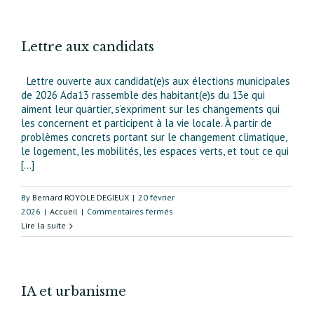
Coumet
Lettre aux candidats
Lettre ouverte aux candidat(e)s aux élections municipales
de 2026 Ada13 rassemble des habitant(e)s du 13e qui
aiment leur quartier, s’expriment sur les changements qui
les concernent et participent à la vie locale. À partir de
problèmes concrets portant sur le changement climatique,
le logement, les mobilités, les espaces verts, et tout ce qui
[...]
By
Bernard ROYOLE DEGIEUX
|
20 février
sur
2026
|
Accueil
|
Commentaires fermés
Lettre
Lire la suite
aux
candidats
IA et urbanisme