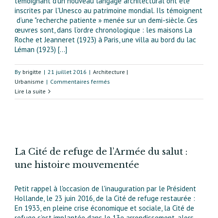
témoignant d’un nouveau langage architectural ont été
inscrites par l'Unesco au patrimoine mondial. Ils témoignent
d’une "recherche patiente » menée sur un demi-siècle. Ces
œuvres sont, dans l’ordre chronologique : les maisons La
Roche et Jeanneret (1923) à Paris, une villa au bord du lac
Léman (1923) [...]
By
brigitte
|
21 juillet 2016
|
Architecture |
sur
Urbanisme
|
Commentaires fermés
L’œuvre
Lire la suite
de
Le
Corbusier
inscrite
au
patimoine
La Cité de refuge de l’Armée du salut :
mondial
une histoire mouvementée
de
l’Unesco
Petit rappel à l'occasion de l'inauguration par le Président
Hollande, le 23 juin 2016, de la Cité de refuge restaurée :
En 1933, en pleine crise économique et sociale, la Cité de
refuge s’est implantée dans le 13e arrondissement, alors