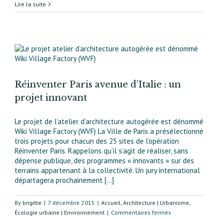
Mundo-
Lire la suite
Montreuil
pour
l’innovation
sociale…
et
immobilière/financière 
Réinventer Paris avenue d’Italie : un
projet innovant
Le projet de l’atelier d’architecture autogérée est dénommé
Wiki Village Factory (WVF) La Ville de Paris a présélectionné
trois projets pour chacun des 25 sites de l’opération
Réinventer Paris. Rappelons qu’il s’agit de réaliser, sans
dépense publique, des programmes « innovants » sur des
terrains appartenant à la collectivité. Un jury international
départagera prochainement [...]
By
brigitte
|
7 décembre 2015
|
Accueil
,
Architecture | Urbanisme
,
sur
Écologie urbaine | Environnement
|
Commentaires fermés