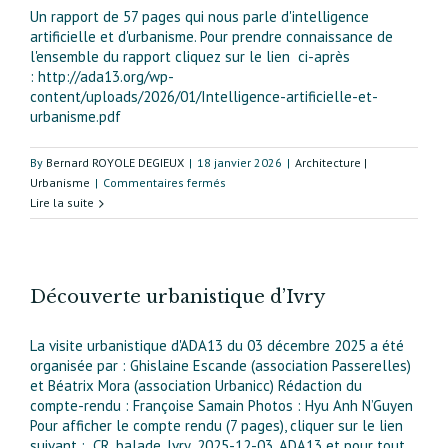
Un rapport de 57 pages qui nous parle d'intelligence
artificielle et d'urbanisme. Pour prendre connaissance de
l'ensemble du rapport cliquez sur le lien ci-après
: http://ada13.org/wp-
content/uploads/2026/01/Intelligence-artificielle-et-
urbanisme.pdf
By
Bernard ROYOLE DEGIEUX
|
18 janvier 2026
|
Architecture |
sur
Urbanisme
|
Commentaires fermés
IA
Lire la suite
et
urbanisme
Découverte urbanistique d’Ivry
La visite urbanistique d'ADA13 du 03 décembre 2025 a été
organisée par : Ghislaine Escande (association Passerelles)
et Béatrix Mora (association Urbanicc) Rédaction du
compte-rendu : Françoise Samain Photos : Hyu Anh N’Guyen
Pour afficher le compte rendu (7 pages), cliquer sur le lien
suivant : CR_balade_Ivry_2025-12-03_ADA13 et pour tout