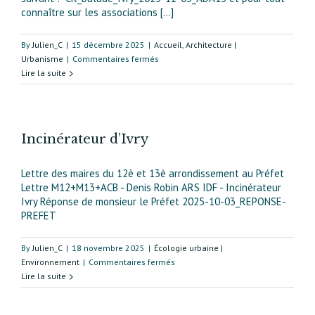
connaître sur les associations [...]
By
Julien_C
|
15 décembre 2025
|
Accueil
,
Architecture |
sur
Urbanisme
|
Commentaires fermés
Découverte
Lire la suite
urbanistique
d’Ivry
Incinérateur d’Ivry
Lettre des maires du 12è et 13è arrondissement au Préfet
Lettre M12+M13+ACB - Denis Robin ARS IDF - Incinérateur
Ivry Réponse de monsieur le Préfet 2025-10-03_REPONSE-
PREFET
By
Julien_C
|
18 novembre 2025
|
Écologie urbaine |
sur
Environnement
|
Commentaires fermés
Incinérateur
Lire la suite
d’Ivry