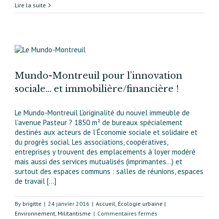
À
Lire la suite
la
découverte
du
quartier
Croulebarbe
Mundo-Montreuil pour l’innovation
sociale… et immobilière/financière !
Le Mundo-Montreuil L’originalité du nouvel immeuble de
l’avenue Pasteur ? 1850 m² de bureaux spécialement
destinés aux acteurs de l’Économie sociale et solidaire et
du progrès social. Les associations, coopératives,
entreprises y trouvent des emplacements à loyer modéré
mais aussi des services mutualisés (imprimantes…) et
surtout des espaces communs : salles de réunions, espaces
de travail [...]
By
brigitte
|
24 janvier 2016
|
Accueil
,
Écologie urbaine |
sur
Environnement
,
Militantisme
|
Commentaires fermés