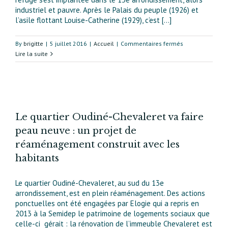
industriel et pauvre. Après le Palais du peuple (1926) et
l’asile flottant Louise-Catherine (1929), c’est [...]
sur
By
brigitte
|
5 juillet 2016
|
Accueil
|
Commentaires fermés
La
Lire la suite
Cité
de
refuge
de
l’Armée
du
Le quartier Oudiné-Chevaleret va faire
salut
peau neuve : un projet de
:
réaménagement construit avec les
une
histoire
habitants
mouvementée
Le quartier Oudiné-Chevaleret, au sud du 13e
arrondissement, est en plein réaménagement. Des actions
ponctuelles ont été engagées par Elogie qui a repris en
2013 à la Semidep le patrimoine de logements sociaux que
celle-ci gérait : la rénovation de l’immeuble Chevaleret est