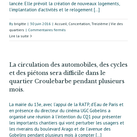
lancée. Elle prévoit la création de nouveaux logements,
l’implantation d’activités et le relogement [...]
By
brigitte
|
30 juin 2016
|
Accueil
,
Concertation
,
Treizième | Vie des
sur
quartiers
|
Commentaires fermés
Le
Lire la suite
quartier
Oudiné-
Chevaleret
va
La circulation des automobiles, des cycles
faire
et des piétons sera difficile dans le
peau
neuve
quartier Croulebarbe pendant plusieurs
:
mois.
un
projet
de
La mairie du 13e, avec l’appui de la RATP, d’Eau de Paris et
réaménagement
en présence du directeur du cinéma UGC Gobelins a
construit
organisé une réunion à l’intention du CQ1 pour présenter
avec
les importants chantiers qui vont perturber les usagers et
les
les riverains du boulevard Arago et de l’avenue des
habitants
Gobelins pendant plusieurs mois à compter [...]