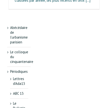
classées par année, les plus récents en tête. [...]
Abécédaire
de
l’urbanisme
parisien
Le colloque
du
cinquantenaire
Périodiques
Lettres
d’Ada13
ABC 13
Le