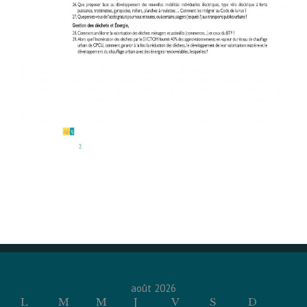
août 2026
L
M
M
J
V
S
D