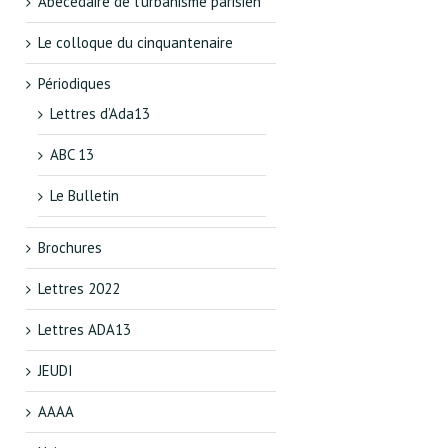
Abécédaire de l’urbanisme parisien
Le colloque du cinquantenaire
Périodiques
Lettres d’Ada13
ABC 13
Le Bulletin
Brochures
Lettres 2022
Lettres ADA13
JEUDI
AAAA