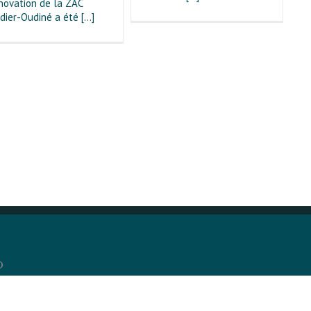
novation de la ZAC
dier-Oudiné a été [...]
D
6