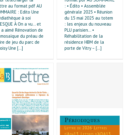
ttre au format pdf AU
: • Édito • Assemblée
MMAIRE : Edito Une
générale 2025 • Réunion
diathèque à soi
du 15 mai 2025 au totem
ESQUE À On a vu... et
: les enjeux du nouveau
 a aimé Rénovation de
PLU parisien... •
 mosaïque du préau de
Réhabilitation de la
aire de jeu du parc de
résidence HBM de la
oisy Une [...]
porte de Vitry – [...]
Périodiques
Lettre de 2026
Lettres d'Ada13
Lettres d'ADA13 par année
Lettres de 2008
Lettres de
2009
Lettres de 2010
Lettres
de 2011
Lettres de 2012
Lettres de 2013
Lettres de
Périodiques
2014
Lettres de 2015
Lettres
de 2016
Lettres de 2017
Lettres
Lettre de 2026
,
Lettres
de 2018
Lettres de 2019
d'Ada13
,
Lettres d'ADA13