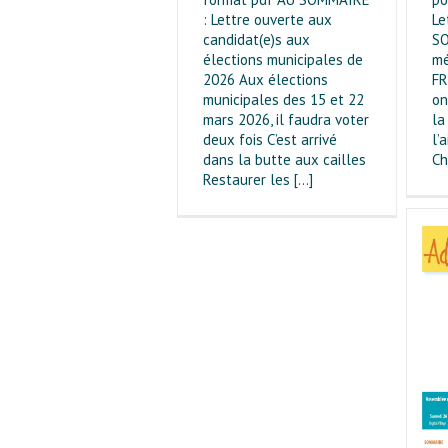
Le
: Lettre ouverte aux
SO
candidat(e)s aux
mé
élections municipales de
FR
2026 Aux élections
on
municipales des 15 et 22
la
mars 2026, il faudra voter
l’
deux fois C’est arrivé
Ch
dans la butte aux cailles
Restaurer les [...]
Lettre 52
Lettres de 2025