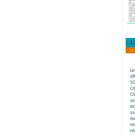
L
Le
Le
d'
SO
Ci
Ci
so
mo
so
ma
no
no