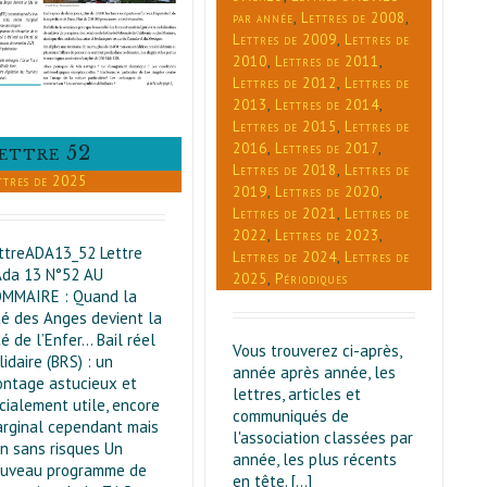
Lettres de 2020
Lettres de
par année
,
Lettres de 2008
,
2021
Lettres de 2022
Lettres
Lettres de 2009
,
Lettres de
de 2023
Lettres de 2024
2010
,
Lettres de 2011
,
Lettres de 2025
Périodiques
Lettres de 2012
,
Lettres de
2013
,
Lettres de 2014
,
Lettres de 2015
,
Lettres de
2016
,
Lettres de 2017
,
ettre 52
Lettres de 2018
,
Lettres de
ttres de 2025
2019
,
Lettres de 2020
,
Lettres de 2021
,
Lettres de
2022
,
Lettres de 2023
,
ttreADA13_52 Lettre
Lettres de 2024
,
Lettres de
Ada 13 N°52 AU
2025
,
Périodiques
MMAIRE : Quand la
té des Anges devient la
té de l’Enfer… Bail réel
Vous trouverez ci-après,
lidaire (BRS) : un
année après année, les
ntage astucieux et
lettres, articles et
cialement utile, encore
communiqués de
rginal cependant mais
l'association classées par
n sans risques Un
année, les plus récents
uveau programme de
en tête. [...]