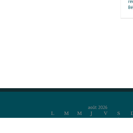
ré
Bé
août 2026
L
M
M
J
V
S
1
2
3
4
5
6
7
8
9
10
11
12
13
14
15
1