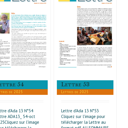
Lettre 53
Lettres de 2025
ettre 54
Lettre 53
ttres de 2025
Lettres de 2025
ttre d'Ada 13 N°54
Lettre d'Ada 13 N°53
ttre ADA13_ 54-oct
Cliquez sur l'image pour
25Cliquez sur l'image
télécharger la Lettre au
ur télécharger la
format pdf AU SOMMAIRE