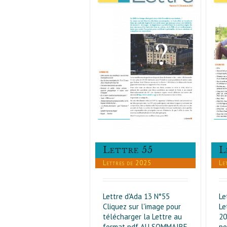
Lettre 54
Lettre 55
Lettres de 2025
Lettres de 2025
L
Lettre 55
Le
Lettres de 2025
Le
Lettre d'Ada 13 N°55
Le
Cliquez sur l'image pour
20
télécharger la Lettre au
po
format pdf AU SOMMAIRE