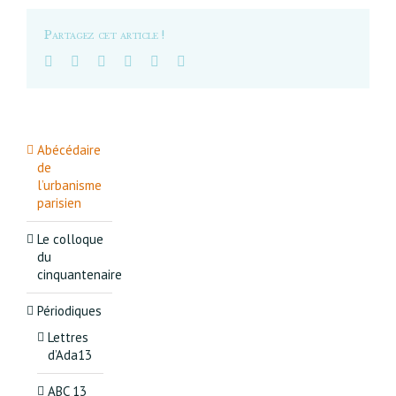
Partagez cet article !
Abécédaire
de
l’urbanisme
parisien
Le colloque
du
cinquantenaire
Périodiques
Lettres
d’Ada13
ABC 13