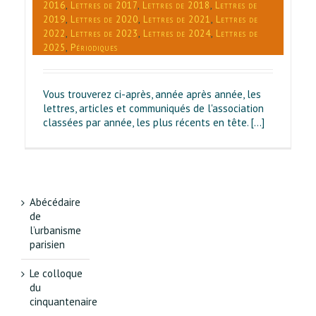
2016
,
Lettres de 2017
,
Lettres de 2018
,
Lettres de
2019
,
Lettres de 2020
,
Lettres de 2021
,
Lettres de
2022
,
Lettres de 2023
,
Lettres de 2024
,
Lettres de
2025
,
Périodiques
Vous trouverez ci-après, année après année, les
lettres, articles et communiqués de l'association
classées par année, les plus récents en tête. [...]
Abécédaire
de
l’urbanisme
parisien
Le colloque
du
cinquantenaire