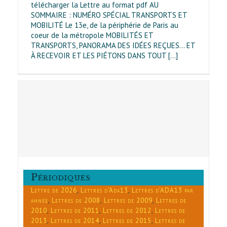
télécharger la Lettre au format pdf AU
SOMMAIRE : NUMÉRO SPÉCIAL TRANSPORTS ET
MOBILITÉ Le 13e, de la périphérie de Paris au
coeur de la métropole MOBILITÉS ET
TRANSPORTS, PANORAMA DES IDÉES REÇUES… ET
À RECEVOIR ET LES PIÉTONS DANS TOUT [...]
0
s
7
s
24
Périodiques
Lettre de 2026
,
Lettres d'Ada13
,
Lettres d'ADA13 par
année
,
Lettres de 2008
,
Lettres de 2009
,
Lettres de
2010
,
Lettres de 2011
,
Lettres de 2012
,
Lettres de
2013
,
Lettres de 2014
,
Lettres de 2015
,
Lettres de