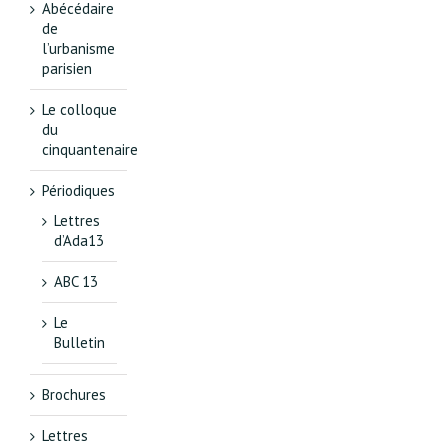
Abécédaire
de
l’urbanisme
parisien
Le colloque
du
cinquantenaire
Périodiques
Lettres
d’Ada13
ABC 13
Le
Bulletin
Brochures
Lettres