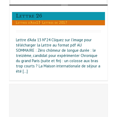
Lettre 26
Lettres d'Ada13
,
Lettres de 2017
Lettre d'Ada 13 N°24 Cliquez sur l'image pour
télécharger la Lettre au format pdf AU
SOMMAIRE : Zéro chômeur de longue durée : le
treizième, candidat pour expérimenter Chronique
du grand Paris (suite et fin) : un colosse aux bras
trop courts ? La Maison internationale de séjour a
été [...]
0
s