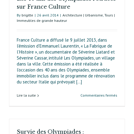
sur France Culture
By
brigitte
|
26 avril 2014
|
Architecture | Urbanisme
,
Tours |
Immeubles de grande hauteur
France Culture a diffusé le 9 juillet 2013, dans
l’émission d’Emmanuel Laurentin, « La Fabrique de
l’Histoire », un documentaire de Séverine Liatard et
Séverine Cassar, intitulé Les Olympiades, un village
dans la ville. Cette émission a été réalisée à
l’occasion des 40 ans des Olympiades, ensemble
immobilier inclus dans le programme de rénovation
du secteur Italie qui prévoyait [...]
sur
Lire la suite
Commentaires fermés
Les
40 ans
des
Olympiad
retracés
Survie des Olympiades :
sur