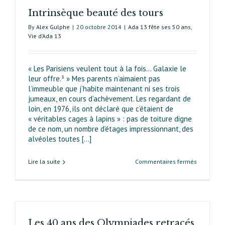
Intrinsèque beauté des tours
By
Alex Gulphe
|
20 octobre 2014
|
Ada 13 fête ses 50 ans
,
Vie d’Ada 13
« Les Parisiens veulent tout à la fois… Galaxie le
leur offre.¹ » Mes parents n’aimaient pas
l’immeuble que j’habite maintenant ni ses trois
jumeaux, en cours d’achèvement. Les regardant de
loin, en 1976, ils ont déclaré que c’étaient de
« véritables cages à lapins » : pas de toiture digne
de ce nom, un nombre d’étages impressionnant, des
alvéoles toutes [...]
sur
Lire la suite
Commentaires fermés
Intrinsèqu
beauté
des
tours
Les 40 ans des Olympiades retracés