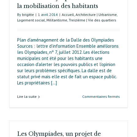
France
la mobilisation des habitants
Culture
By
brigitte
|
1 avril 2014
|
Accueil
,
Architecture | Urbanisme
,
Logement social
,
Militantisme
,
Treizième | Vie des quartiers
Plan d’aménagement de la Dalle des Olympiades
Sources : lettre d’information Ensemble améliorons
les Olympiades, nº 7, juillet 2012. Les élections
municipales ont été pour les habitants une
occasion d’alerter les pouvoirs publics et l’opinion
sur leurs problèmes spécifiques. La dalle est de
statut privé mais elle est de fait un espace public.
Les propriétaires [...]
sur
Lire la suite
Commentaires fermés
Survie
des
Olympiade
la
mobilisat
Les Olympiades, un projet de
des