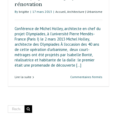
habitants
rénovation
By
brigitte
|
17 mars 2013
|
Accueil
,
Architecture | Urbanisme
Conférence de Michel Holley, architecte en chef du
projet Olympiades, à l’université Pierre Mendès-
France (Paris I) le 2 mars 2013 Michel Holley,
architecte des Olympiades À l’occasion des 40 ans
de cette opération d’urbanisme, deux court-
métrages ont été projetés par Isabelle Bonté,
réalisatrice et habitante de la dalle :le premier
était une promenade de découverte [...]
sur
Lire la suite
Commentaires fermés
Les
Olympiade
un
projet
de
rénovatio