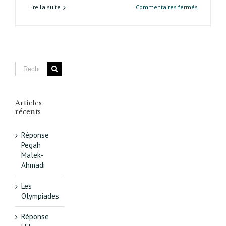
sur
Lire la suite
Commentaires fermés
Vœu
du
conseil
de
quartier
n°
8
sur
le
Articles
projet
récents
Syctom
Réponse
Pegah
Malek-
Ahmadi
Les
Olympiades
Réponse