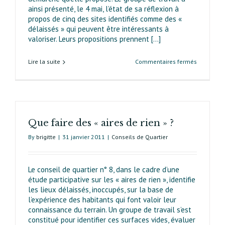
ainsi présenté, le 4 mai, l’état de sa réflexion à
propos de cinq des sites identifiés comme des «
délaissés » qui peuvent être intéressants à
valoriser. Leurs propositions prennent [...]
sur
Lire la suite
Commentaires fermés
Aires
de
rien
:
quand,
Que faire des « aires de rien » ?
petit
à
By
brigitte
|
31 janvier 2011
|
Conseils de Quartier
petit,
le
rien
Le conseil de quartier n° 8, dans le cadre d’une
se
étude participative sur les « aires de rien », identifie
construit
les lieux délaissés, inoccupés, sur la base de
!
l’expérience des habitants qui font valoir leur
connaissance du terrain. Un groupe de travail s’est
constitué pour identifier ces surfaces vides, évaluer