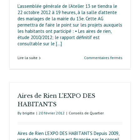
L’assemblée générale de l’Atelier 13 se tiendra le
22 octobre 2012 à 19 heures, à la salle d’attente
des mariages de la mairie du 13e. Cette AG
permettra de faire le point sur les projets auxquels
les habitants ont participé : • Les aires de rien,
étude 2010/2012; le rapport définitif est
consultable sur le [...]
sur
Lire la suite
Commentaires fermés
Etudes
participat
:
AG
d’Atelier
Aires de Rien L’EXPO DES
13,
le
HABITANTS
22/10/12-
By
brigitte
|
20 février 2012
|
Conseils de Quartier
Mairie
du
13e
Aires de Rien L'EXPO DES HABITANTS Depuis 2009,
une étude participative est financée par le conseil