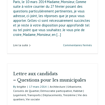
Paris, le 10 mars 2014 Madame, Monsieur, Comme
plusieurs
suite à votre courrier du 27 février posant des
mois.
questions particulièrement pertinentes, je vous
adresse, ci-joint, les réponses que je peux vous
apporter. Celles-ci sont nécessairement succinctes
et je reste à votre disposition pour approfondir tel
ou tel point que vous souhaitez. Je vous prie de
croire, Madame, Monsieur, en [...]
sur
Lire la suite
Commentaires fermés
Réponses
d’Europe
Écologie
les
Verts
Lettre aux candidats
au
courrier
– Questions pour les municipales
d’Ada 13
By
brigitte
|
17 mars 2014
|
Architecture | Urbanisme
,
du
Conseils de Quartier
,
Démocratie participative
,
Habitat |
27 février
Logement
,
Transports | Déplacements
,
Treizième | Vie des
quartiers
,
Vie sociale