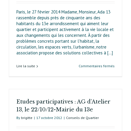
Paris, le 27 février 2014 Madame, Monsieur, Ada 13
rassemble depuis près de cinquante ans des
habitants du 13e arrondissement qui aiment leur
quartier et participent activement à la vie locale et
aux changements qui les concernent. À partir des
problèmes concrets portant sur l’habitat, la
circulation, les espaces verts, l’urbanisme, notre
association propose des solutions collectives à [...]
sur
Lire la suite
Commentaires fermés
Lettre
aux
candidats
–
Question
Etudes participatives : AG d’Atelier
pour
les
13, le 22/10/12-Mairie du 13e
municipal
By
brigitte
|
17 octobre 2012
|
Conseils de Quartier