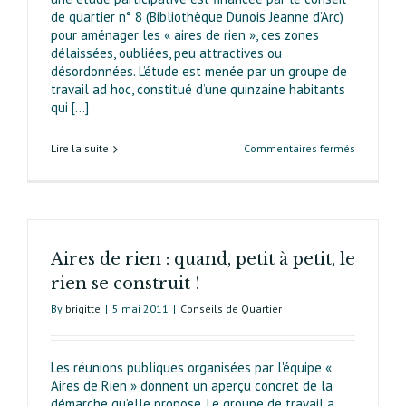
de quartier n° 8 (Bibliothèque Dunois Jeanne d’Arc)
pour aménager les « aires de rien », ces zones
délaissées, oubliées, peu attractives ou
désordonnées. L’étude est menée par un groupe de
travail ad hoc, constitué d’une quinzaine habitants
qui [...]
sur
Lire la suite
Commentaires fermés
Aires
de
Rien
L’EXPO
DES
Aires de rien : quand, petit à petit, le
HABITANT
rien se construit !
By
brigitte
|
5 mai 2011
|
Conseils de Quartier
Les réunions publiques organisées par l'équipe «
Aires de Rien » donnent un aperçu concret de la
démarche qu’elle propose. Le groupe de travail a