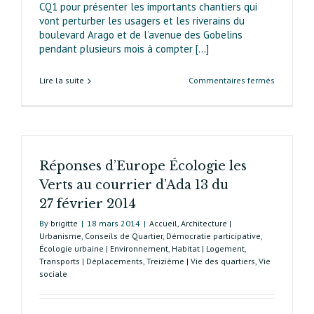
CQ1 pour présenter les importants chantiers qui
vont perturber les usagers et les riverains du
boulevard Arago et de l’avenue des Gobelins
pendant plusieurs mois à compter [...]
sur
Lire la suite
Commentaires fermés
La
circulatio
des
automobil
des
Réponses d’Europe Écologie les
cycles
et
Verts au courrier d’Ada 13 du
des
27 février 2014
piétons
sera
By
brigitte
|
18 mars 2014
|
Accueil
,
Architecture |
difficile
Urbanisme
,
Conseils de Quartier
,
Démocratie participative
,
dans
Écologie urbaine | Environnement
,
Habitat | Logement
,
Transports | Déplacements
,
Treizième | Vie des quartiers
,
Vie
le
sociale
quartier
Croulebar
pendant