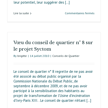
leur potentiel, leur suggérer des [...]
sur
Lire la suite
Commentaires fermés
Que
faire
des
« aires
de
Vœu du conseil de quartier n° 8 sur
rien »
?
le projet Syctom
By
brigitte
|
14 juillet 2010
|
Conseils de Quartier
Le conseil de quartier n° 8 regrette de ne pas avoir
été associé au débat public organisé par la
Commission Nationale du Débat Public, de
septembre à décembre 2009, et de ne pas avoir
participé à la sensibilisation des habitants au
projet de transformation de l'Usine d'incinération
d'lvry-Paris XIII. . Le conseil de quartier n'étant [...]