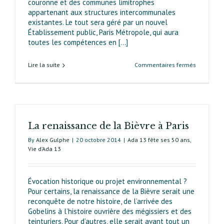
couronne et des communes limitrophes
appartenant aux structu­res intercommunales
existantes. Le tout sera géré par un nouvel
Établissement public, Paris Métropole, qui aura
toutes les compétences en [...]
sur
Lire la suite
Commentaires fermés
La
Métropole
du
Grand
Paris
La renaissance de la Bièvre à Paris
va
rebattre
By
Alex Gulphe
|
20 octobre 2014
|
Ada 13 fête ses 50 ans
,
les
Vie d’Ada 13
cartes
Évocation historique ou projet environnemental ?
Pour certains, la renaissance de la Bièvre serait une
reconquête de notre histoire, de l’arrivée des
Gobelins à l’histoire ouvrière des mégissiers et des
teinturiers. Pour d’autres, elle serait avant tout un