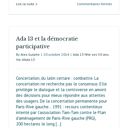
sur
Lire la suite
Commentaires fermés
Enrichir
le
débat
public
Ada 13 et la démocratie
participative
By
Alex Gulphe
|
20 octobre 2014
|
Ada 13 fête ses 50 ans
,
Vie d’Ada 13
Concertation, du latin certare : combattre. La
concertation ne recherche pas le consensus. Elle
privilégie le dialogue et la controverse en amont
des décisions pour mieux répondre aux attentes
des usagers. De la concertation permanente pour
Paris-Rive gauche… 1991 : recours contentieux
intenté par l’association Tam-Tam contre le Plan
d’aménagement de Paris-Rive gauche (PRG),
200 hectares le long [...]