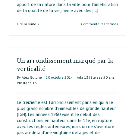
apport de la nature dans la ville pour l’amélioration
de la qualité de la vie, même avec des [...]
sur
Lire la suite
Commentaires fermés
La
renaissan
de
la
Bièvre
Un arrondissement marqué par la
à Paris
verticalité
By
Alex Gulphe
|
20 octobre 2014
|
Ada 13 fête ses 50 ans
,
Vie d’Ada 13
Le treizième est l’arrondissement parisien qui a le
plus grand nombre d’immeubles de grande hauteur
(IGH). Les années 1960 voient le début des
constructions en hauteur dans le 13e, en rupture
avec les règles antérieures, mais on ne s’aventure
pas au-delà d’une vingtaine d’étages et de