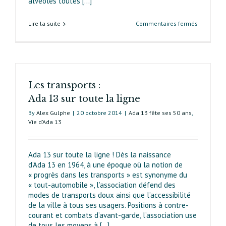
alvéoles toutes [...]
sur
Lire la suite
Commentaires fermés
Intrinsèqu
beauté
des
tours
Les transports :
Ada 13 sur toute la ligne
By
Alex Gulphe
|
20 octobre 2014
|
Ada 13 fête ses 50 ans
,
Vie d’Ada 13
Ada 13 sur toute la ligne ! Dès la naissance
d’Ada 13 en 1964, à une époque où la notion de
« progrès dans les transports » est synonyme du
« tout-automobile », l’association défend des
modes de transports doux ainsi que l’accessibilité
de la ville à tous ses usagers. Positions à contre-
courant et combats d’avant-garde, l’asso­ciation use
de tous les moyens à [...]