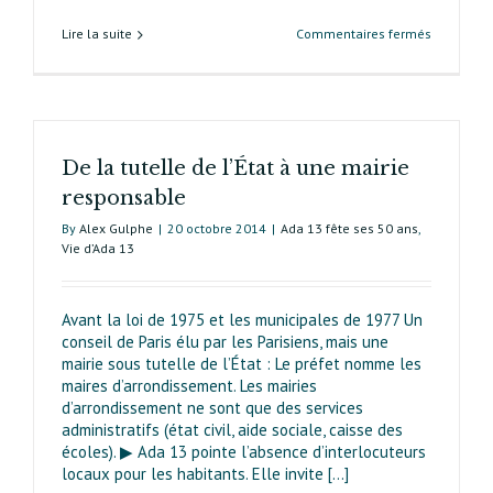
sur
Lire la suite
Commentaires fermés
Ada 13
et
la
démocrati
participat
De la tutelle de l’État à une mairie
responsable
By
Alex Gulphe
|
20 octobre 2014
|
Ada 13 fête ses 50 ans
,
Vie d’Ada 13
Avant la loi de 1975 et les municipales de 1977 Un
conseil de Paris élu par les Parisiens, mais une
mairie sous tutelle de l’État : Le préfet nomme les
maires d’arrondissement. Les mairies
d’arrondissement ne sont que des services
administratifs (état civil, aide sociale, caisse des
écoles). ▶ Ada 13 pointe l’absence d’interlocuteurs
locaux pour les habitants. Elle invite [...]