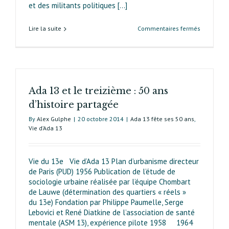
et des militants politiques [...]
sur
Lire la suite
Commentaires fermés
Histoire
populaire
du
treizième
Ada 13 et le treizième : 50 ans
d’histoire partagée
By
Alex Gulphe
|
20 octobre 2014
|
Ada 13 fête ses 50 ans
,
Vie d’Ada 13
Vie du 13e Vie d’Ada 13 Plan d’urbanisme directeur
de Paris (PUD) 1956 Publication de l’étude de
sociologie urbaine réalisée par l’équipe Chombart
de Lauwe (détermination des quartiers « réels »
du 13e) Fondation par Philippe Paumelle, Serge
Lebovici et René Diatkine de l’association de santé
mentale (ASM 13), expérience pilote 1958 1964