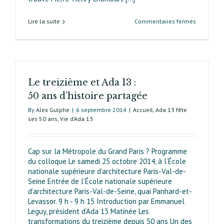
sur
Lire la suite
Commentaires fermés
Ada 13 :
de
1964
à
2014…
Le treizième et Ada 13 :
50 ans d’histoire partagée
By
Alex Gulphe
|
6 septembre 2014
|
Accueil
,
Ada 13 fête
ses 50 ans
,
Vie d’Ada 13
Cap sur la Métropole du Grand Paris ? Programme
du colloque Le samedi 25 octobre 2014, à l’École
nationale supérieure d’architecture Paris-Val-de-
Seine Entrée de l’École nationale supérieure
d’architecture Paris-Val-de-Seine, quai Panhard-et-
Levassor. 9 h - 9 h 15 Introduction par Emmanuel
Leguy, président d’Ada 13 Matinée Les
transformations du treizième depuis 50 ans Un des