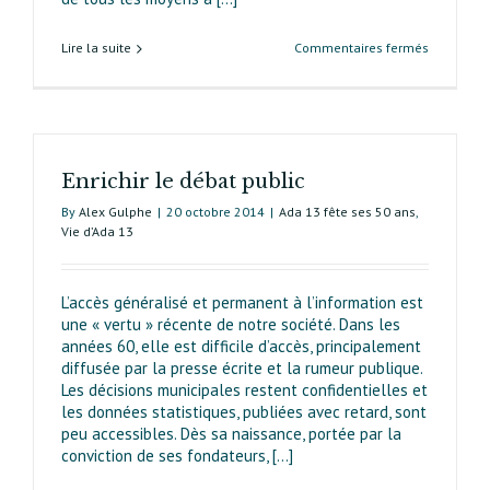
sur
Lire la suite
Commentaires fermés
Les
transports 
Ada 13
sur
toute
Enrichir le débat public
la
ligne
By
Alex Gulphe
|
20 octobre 2014
|
Ada 13 fête ses 50 ans
,
Vie d’Ada 13
L’accès généralisé et permanent à l’information est
une « vertu » récente de notre société. Dans les
années 60, elle est difficile d’accès, principa­le­ment
diffusée par la presse écrite et la rumeur publique.
Les décisions municipales restent confidentielles et
les données statistiques, publiées avec retard, sont
peu accessibles. Dès sa naissance, portée par la
conviction de ses fondateurs, [...]