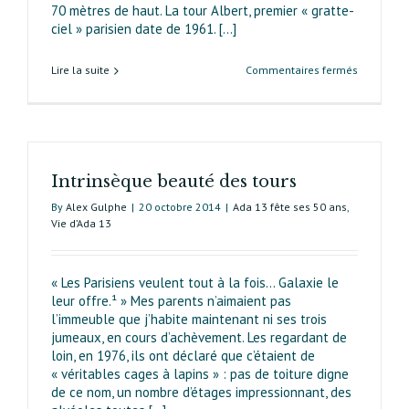
70 mètres de haut. La tour Albert, premier « gratte-
ciel » parisien date de 1961. [...]
sur
Lire la suite
Commentaires fermés
Un
arrondiss
marqué
par
la
Intrinsèque beauté des tours
verticalité
By
Alex Gulphe
|
20 octobre 2014
|
Ada 13 fête ses 50 ans
,
Vie d’Ada 13
« Les Parisiens veulent tout à la fois… Galaxie le
leur offre.¹ » Mes parents n’aimaient pas
l’immeuble que j’habite maintenant ni ses trois
jumeaux, en cours d’achèvement. Les regardant de
loin, en 1976, ils ont déclaré que c’étaient de
« véritables cages à lapins » : pas de toiture digne
de ce nom, un nombre d’étages impressionnant, des