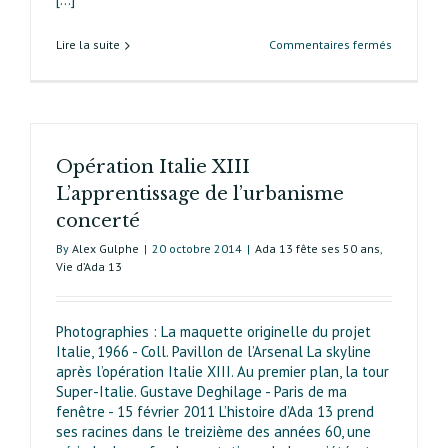
sur
Lire la suite
Commentaires fermés
1960-
1970 :
la
défense
du
Opération Italie XIII
cadre
de
L’apprentissage de l’urbanisme
vie
concerté
By
Alex Gulphe
|
20 octobre 2014
|
Ada 13 fête ses 50 ans
,
Vie d’Ada 13
Photographies : La maquette originelle du projet
Italie, 1966 - Coll. Pavillon de l’Arsenal La skyline
après l’opération Italie XIII. Au premier plan, la tour
Super-Italie. Gustave Deghilage - Paris de ma
fenêtre - 15 février 2011 L’histoire d’Ada 13 prend
ses racines dans le treizième des années 60, une