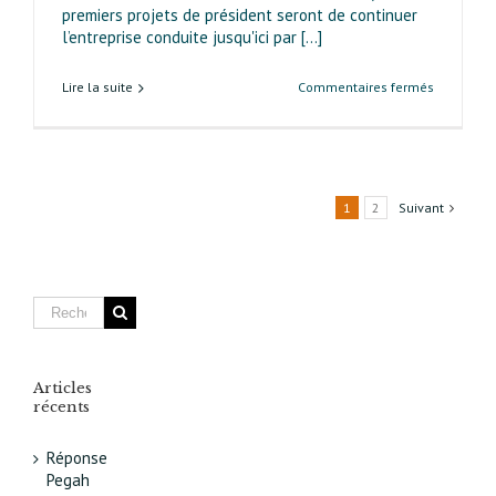
premiers projets de président seront de continuer
l’entreprise conduite jusqu'ici par [...]
sur
Lire la suite
Commentaires fermés
En
2013,
un
nouveau
président
1
2
Suivant
pour
Ada 13
Articles
récents
Réponse
Pegah