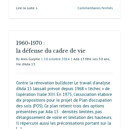
sur
Lire la suite
Commentaires fermés
De
la
tutelle
de
l’État
1960-1970 :
à
une
la défense du cadre de vie
mairie
By
Alex Gulphe
|
20 octobre 2014
|
Ada 13 fête ses 50 ans
,
responsab
Vie d’Ada 13
Contre la rénovation bulldozer Le travail d’analyse
d’Ada 13 laissait prévoir depuis 1968 « l’échec » de
l’opération Italie XIII. En 1975, l’association élabore
dix propositions pour le projet de Plan d’occu­pation
des sols (POS). Ce plan retient trois des options
présentées par Ada 13 : densités limitées, pas
d’élargissement de voirie et limitation des hauteurs.
Il répercute aussi les préconisations portant sur la
[...]