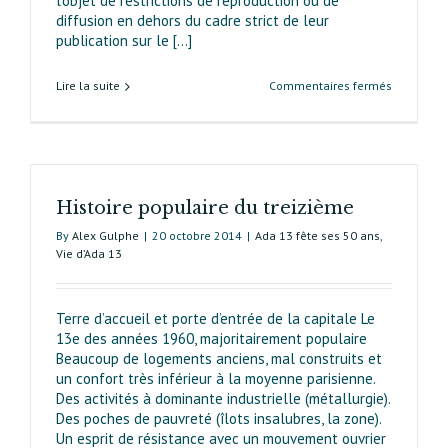
l’objet de restrictions de reproduction ou de
diffusion en dehors du cadre strict de leur
publication sur le [...]
sur
Lire la suite
Commentaires fermés
Les
grandes
opération
d’urbanis
depuis
Histoire populaire du treizième
50 ans
By
Alex Gulphe
|
20 octobre 2014
|
Ada 13 fête ses 50 ans
,
Vie d’Ada 13
Terre d’accueil et porte d’entrée de la capitale Le
13e des années 1960, majoritairement populaire
Beaucoup de logements anciens, mal construits et
un confort très inférieur à la moyenne parisienne.
Des activités à dominante industrielle (métallurgie).
Des poches de pauvreté (îlots insalubres, la zone).
Un esprit de résistance avec un mouvement ouvrier