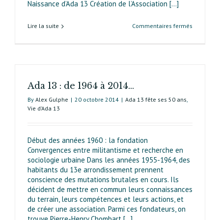
Naissance d’Ada 13 Création de l’Association [...]
sur
Lire la suite
Commentaires fermés
Ada
13
et
le
treizième 
Ada 13 : de 1964 à 2014…
50 ans
d’histoire
By
Alex Gulphe
|
20 octobre 2014
|
Ada 13 fête ses 50 ans
,
partagée
Vie d’Ada 13
Début des années 1960 : la fondation
Convergences entre militantisme et recherche en
sociologie urbaine Dans les années 1955-1964, des
habitants du 13e arrondissement prennent
conscience des mutations brutales en cours. Ils
décident de mettre en commun leurs connaissances
du terrain, leurs compétences et leurs actions, et
de créer une association. Parmi ces fondateurs, on
trouve Pierre-Henry Chombart [...]