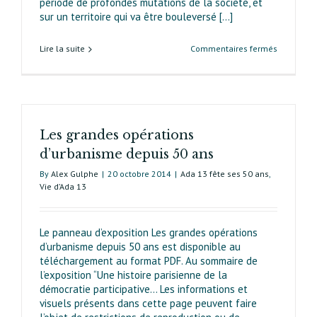
période de profondes mutations de la société, et
sur un territoire qui va être bouleversé [...]
sur
Lire la suite
Commentaires fermés
Opération
Italie XIII
L’apprenti
de
l’urbanis
Les grandes opérations
concerté
d’urbanisme depuis 50 ans
By
Alex Gulphe
|
20 octobre 2014
|
Ada 13 fête ses 50 ans
,
Vie d’Ada 13
Le panneau d’exposition Les grandes opérations
d’urbanisme depuis 50 ans est disponible au
téléchargement au format PDF. Au sommaire de
l’exposition “Une histoire parisienne de la
démocratie participative… Les informations et
visuels présents dans cette page peuvent faire