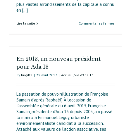
plus vastes arrondissements de la capitale a connu
en [...]
sur
Lire la suite
Commentaires fermés
Le
treizième
et
Ada 13 :
50 ans
En 2013, un nouveau président
d’histoire
partagée
pour Ada 13
By
brigitte
|
29 avril 2013
|
Accueil
,
Vie d’Ada 13
La passation de pouvoir(illustration de Françoise
Samain d’après Raphaël) À l’occasion de
l’assemblée générale du 6 avril 2013, Françoise
Samain, présidente d’Ada 13 depuis 2005, a « passé
la main » à Emmanuel Leguy, urbaniste
environnementaliste candidat à la succession.
Attaché aux valeurs de l’action associative, ses