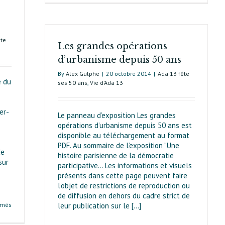
1970 :
une
la
mairie
défense
responsable
du
ête
Les grandes opérations
cadre
de
d’urbanisme depuis 50 ans
vie
By
Alex Gulphe
|
20 octobre 2014
|
Ada 13 fête
e du
ses 50 ans
,
Vie d’Ada 13
er-
Le panneau d’exposition Les grandes
opérations d’urbanisme depuis 50 ans est
disponible au téléchargement au format
PDF. Au sommaire de l’exposition “Une
de
histoire parisienne de la démocratie
sur
participative… Les informations et visuels
présents dans cette page peuvent faire
l’objet de restrictions de reproduction ou
de diffusion en dehors du cadre strict de
sur
rmés
leur publication sur le [...]
Opération
Italie XIII