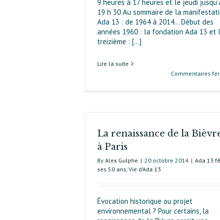
9 heures à 17 heures et le jeudi jusqu’
19 h 30 Au sommaire de la manifestat
Ada 13 : de 1964 à 2014… Début des
années 1960 : la fondation Ada 13 et 
treizième : [...]
Lire la suite
Commentaires fe
La renaissance de la Bièvr
à Paris
By
Alex Gulphe
|
20 octobre 2014
|
Ada 13 f
ses 50 ans
,
Vie d’Ada 13
Évocation historique ou projet
environnemental ? Pour certains, la