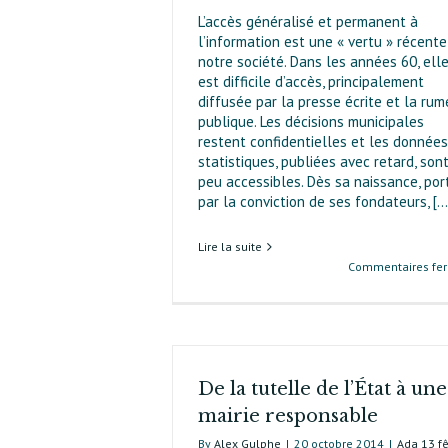
L’accès généralisé et permanent à
l’information est une « vertu » récente
notre société. Dans les années 60, ell
est difficile d’accès, principa­le­ment
diffusée par la presse écrite et la rum
publique. Les décisions municipales
restent confidentielles et les données
statistiques, publiées avec retard, son
peu accessibles. Dès sa naissance, por
par la conviction de ses fondateurs, [...
Lire la suite
Commentaires fe
De la tutelle de l’État à une
mairie responsable
By
Alex Gulphe
|
20 octobre 2014
|
Ada 13 f