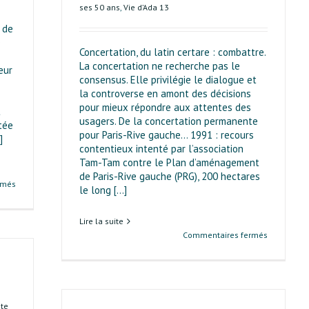
ses 50 ans
,
Vie d’Ada 13
 de
e
Concertation, du latin certare : combattre.
La concertation ne recherche pas le
eur
consensus. Elle privilégie le dialogue et
la controverse en amont des décisions
pour mieux répondre aux attentes des
t
usagers. De la concertation permanente
tée
pour Paris-Rive gauche… 1991 : recours
]
contentieux intenté par l’association
Tam-Tam contre le Plan d’aménagement
de Paris-Rive gauche (PRG), 200 hectares
sur
rmés
le long [...]
Enrichir
le
Lire la suite
débat
sur
Commentaires fermés
public
Ada 13
et
la
démocrati
participati
ête