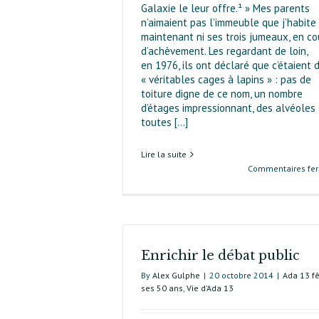
Galaxie le leur offre.¹ » Mes parents
n’aimaient pas l’immeuble que j’habite
maintenant ni ses trois jumeaux, en co
d’achèvement. Les regardant de loin,
en 1976, ils ont déclaré que c’étaient 
« véritables cages à lapins » : pas de
toiture digne de ce nom, un nombre
d’étages impressionnant, des alvéoles
toutes [...]
Lire la suite
Commentaires fe
Enrichir le débat public
By
Alex Gulphe
|
20 octobre 2014
|
Ada 13 f
ses 50 ans
,
Vie d’Ada 13