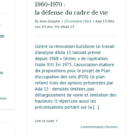
1960-1970 :
la défense du cadre de vie
By
Alex Gulphe
|
20 octobre 2014
|
Ada 13 fête
s
ses 50 ans
,
Vie d’Ada 13
 de
Contre la rénovation bulldozer Le travail
d’analyse d’Ada 13 laissait prévoir
depuis 1968 « l’échec » de l’opération
Italie XIII. En 1975, l’association élabore
dix propositions pour le projet de Plan
ux
d’occu­pation des sols (POS). Ce plan
retient trois des options présentées par
Ada 13 : densités limitées, pas
d’élargissement de voirie et limitation des
sur
rmés
hauteurs. Il répercute aussi les
De
préconisations portant sur la [...]
la
tutelle
Lire la suite
de
sur
Commentaires fermés
l’État
1960-
à