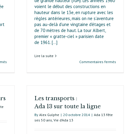
de grande hauteur (IGH). Les années 1960
ée
voient le début des constructions en
hauteur dans le 13e, en rupture avec les
règles antérieures, mais on ne s’aventure
ort
pas au-delà d’une vingtaine d’étages et
de 70 mètres de haut. La tour Albert,
premier « gratte-ciel » parisien date
de 1961. [...]
Lire la suite
sur
sur
rmés
Commentaires fermés
La
Un
renaissance
arrondiss
de
marqué
la
par
Bièvre
la
rs
à Paris
Les transports :
verticalité
Ada 13 sur toute la ligne
ête
By
Alex Gulphe
|
20 octobre 2014
|
Ada 13 fête
ses 50 ans
,
Vie d’Ada 13