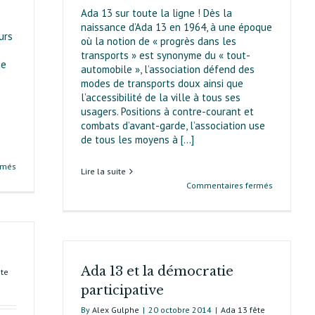
Ada 13 sur toute la ligne ! Dès la
naissance d’Ada 13 en 1964, à une époque
urs
où la notion de « progrès dans les
transports » est synonyme du « tout-
de
automobile », l’association défend des
modes de transports doux ainsi que
l’accessibilité de la ville à tous ses
usagers. Positions à contre-courant et
combats d’avant-garde, l’asso­ciation use
de tous les moyens à [...]
sur
rmés
Lire la suite
Intrinsèque
sur
Commentaires fermés
beauté
Les
des
transports 
tours
Ada 13
sur
toute
Ada 13 et la démocratie
la
ête
ligne
participative
By
Alex Gulphe
|
20 octobre 2014
|
Ada 13 fête