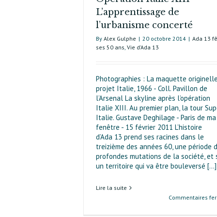
L’apprentissage de
l’urbanisme concerté
By
Alex Gulphe
|
20 octobre 2014
|
Ada 13 f
ses 50 ans
,
Vie d’Ada 13
Photographies : La maquette originell
projet Italie, 1966 - Coll. Pavillon de
l’Arsenal La skyline après l’opération
Italie XIII. Au premier plan, la tour Sup
Italie. Gustave Deghilage - Paris de ma
fenêtre - 15 février 2011 L’histoire
d’Ada 13 prend ses racines dans le
treizième des années 60, une période 
profondes mutations de la société, et 
un territoire qui va être bouleversé [...]
Lire la suite
Commentaires fe