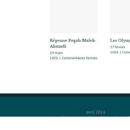
Réponse Pegah Malek-
Les Olym
Ahmadi
27 février
2026
|
Comm
19 mars
sur
2026
|
Commentaires fermés
Réponse
Pegah
Malek-
Ahmadi
avril 2014
L
M
M
J
V
S
1
2
3
4
5
6
7
8
9
10
11
12
1