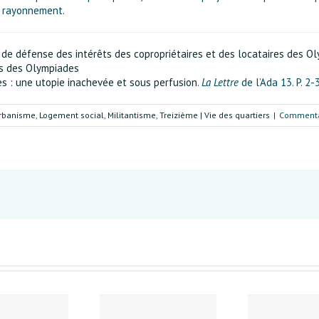
on rayonnement.
 de défense des intérêts des copropriétaires et des locataires des O
es des Olympiades
s : une utopie inachevée et sous perfusion
.
La Lettre
de l’Ada 13. P. 2-
Urbanisme
,
Logement social
,
Militantisme
,
Treizième | Vie des quartiers
|
Commenta