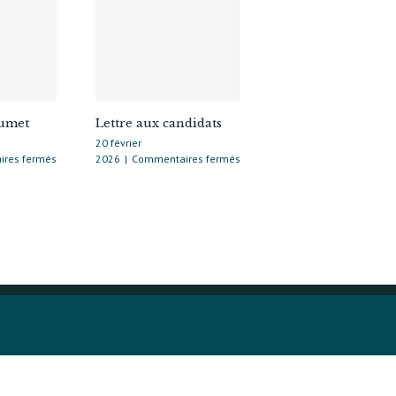
oumet
Lettre aux candidats
20 février
sur
sur
res fermés
2026
|
Commentaires fermés
Réponse
Lettre
J.
aux
Coumet
candidats