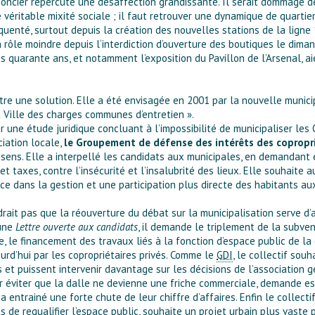
foncier répercute une désaffection grandissante. Il serait dommage d
véritable mixité sociale ; il faut retrouver une dynamique de quartier 
équenté, surtout depuis la création des nouvelles stations de la ligne 1
rôle moindre depuis l‘interdiction d’ouverture des boutiques le diman
quarante ans, et notamment l’exposition du Pavillon de l’Arsenal, aie
être une solution. Elle a été envisagée en 2001 par la nouvelle munici
a Ville des charges communes d’entretien ».
r une étude juridique concluant à l’impossibilité de municipaliser les
iation locale,
le Groupement de défense des intérêts des coproprié
 sens. Elle a interpellé les candidats aux municipales, en demandant 
 taxes, contre l’insécurité et l’insalubrité des lieux. Elle souhaite 
e dans la gestion et une participation plus directe des habitants au
ait pas que la réouverture du débat sur la municipalisation serve d’al
 une
Lettre ouverte aux candidats
, il demande le triplement de la subvent
 le financement des travaux liés à la fonction d’espace public de la
urd’hui par les copropriétaires privés. Comme le
GDI
, le collectif sou
 et puissent intervenir davantage sur les décisions de l’association ge
r éviter que la dalle ne devienne une friche commerciale, demande est 
 a entrainé une forte chute de leur chiffre d’affaires. Enfin le collecti
 de requalifier l’espace public, souhaite un projet urbain plus vaste 