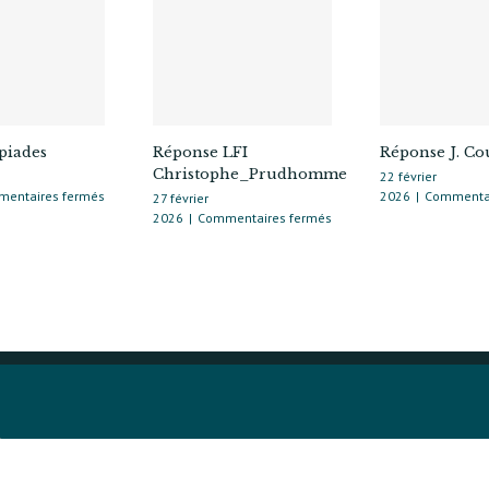
piades
Réponse LFI
Réponse J. C
Christophe_Prudhomme
22 février
sur
entaires fermés
2026
|
Commentai
27 février
Les
sur
2026
|
Commentaires fermés
Olympiades
Réponse
LFI
Christophe_Prudhomme
D
3