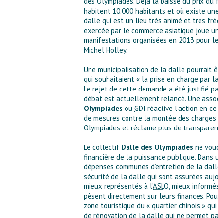
des Olympiades. Déjà la baisse du prix du 
habitent 10.000 habitants et où existe une 
dalle qui est un lieu très animé et très fr
exercée par le commerce asiatique joue un 
manifestations organisées en 2013 pour les 
Michel Holley.
Une municipalisation de la dalle pourrait 
qui souhaitaient « la prise en charge par l
Le rejet de cette demande a été justifié pa
débat est actuellement relancé. Une assoc
Olympiades
ou
GDI
réactive l’action en ce
de mesures contre la montée des charges et
Olympiades et réclame plus de transparenc
Le collectif
Dalle des Olympiades
ne voudr
financière de la puissance publique. Dans
dépenses communes d’entretien de la dalle,
sécurité de la dalle qui sont assurées aujo
mieux représentés à l’
ASLO
, mieux informés
pèsent directement sur leurs finances. Pou
zone touristique du « quartier chinois » qui
de rénovation de la dalle qui ne permet pas