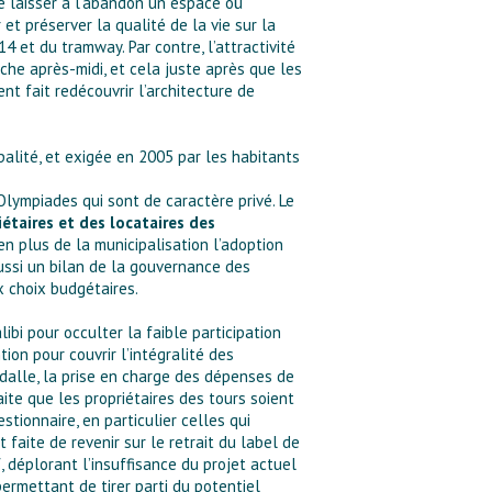
e laisser à l’abandon un espace où
et préserver la qualité de la vie sur la
4 et du tramway. Par contre, l’attractivité
che après-midi, et cela juste après que les
nt fait redécouvrir l’architecture de
palité, et exigée en 2005 par les habitants
 Olympiades qui sont de caractère privé. Le
taires et des locataires des
en plus de la municipalisation l’adoption
aussi un bilan de la gouvernance des
x choix budgétaires.
ibi pour occulter la faible participation
ion pour couvrir l’intégralité des
 dalle, la prise en charge des dépenses de
haite que les propriétaires des tours soient
stionnaire, en particulier celles qui
faite de revenir sur le retrait du label de
f, déplorant l’insuffisance du projet actuel
permettant de tirer parti du potentiel