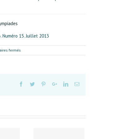
lympiades
3. Numéro 15. Juillet 2013
sur
ires fermés
Survie
des
Olympiades :
la
mobilisation
des
habitants