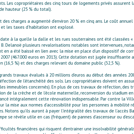
. Les copropriétaires des cinq tours de logements privés assurent la
e hauteur (25 % du total).
nt des charges a augmenté d’environ 20 % en cinq ans. Le coût annuel 
 et les taxes d’habitation ont explosé.
date à la quelle la dalle et les rues souterraines ont été classées « 
 B. Delanoë plusieurs revalorisations notables sont intervenues, no
nt en a été baissé en lien avec la mise en place d’un dispositif de co
2007 (467.000 euros en 2013). Cette dotation est jugée insuffisante 
n (16,5 %) et des charges relevant du domaine public (32,5 %).
 grands travaux évalués à 20 millions d’euros au début des années 200
ection de l’étanchéité des sols. Les copropriétaires doivent en assure
 les immeubles concernés). En plus de ces travaux de réfection, des tr
ion de la crèche et de l’école maternelle, reconversion du stadium e
inancé intégralement cette rénovation indispensable. Par contre la Vil
 la mise aux normes d’accessibilité pour les personnes à mobilité réd
es. Notons qu’ils auront à payer l’intégralité des travaux de l’accès B
ampe se révèle utile en cas (fréquent) de pannes d’ascenseur ou d’esca
ficultés financières qui risquent d’entrainer une insolvabilité général