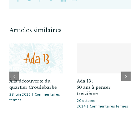
Articles similaires
À la découverte du
Ada 13 :
quartier Croulebarbe
50 ans à penser
treizième
28 juin 2016
|
Commentaires
sur
fermés
20 octobre
À
sur
2014
|
Commentaires fermés
la
Ada 13 
découverte
50 ans
du
à
quartier
penser
Croulebarbe
treizi