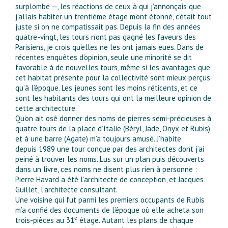
surplombe —, les réactions de ceux à qui j’annonçais que
j’allais habiter un trentième étage m’ont étonné, c’était tout
juste si on ne compatissait pas. Depuis la fin des années
quatre-vingt, les tours n’ont pas gagné les faveurs des
Parisiens, je crois qu’elles ne les ont jamais eues. Dans de
récentes enquêtes d’opinion, seule une minorité se dit
favorable à de nouvelles tours, même si les avantages que
cet habitat présente pour la collectivité sont mieux perçus
qu’à l’époque. Les jeunes sont les moins réticents, et ce
sont les habitants des tours qui ont la meilleure opinion de
cette architecture.
Qu’on ait osé donner des noms de pierres semi-précieuses à
quatre tours de la place d’Italie (Béryl, Jade, Onyx et Rubis)
et à une barre (Agate) m’a toujours amusé. J’habite
depuis 1989 une tour conçue par des architectes dont j’ai
peiné à trouver les noms. Lus sur un plan puis découverts
dans un livre, ces noms ne disent plus rien à personne :
Pierre Havard a été l’architecte de conception, et Jacques
Guillet, l’architecte consultant.
Une voisine qui fut parmi les premiers occupants de Rubis
m’a confié des documents de l’époque où elle acheta son
e
trois-pièces au 31
étage. Autant les plans de chaque