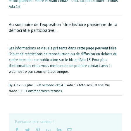
Photographies : Pierre et Alain Cimaz – Coll. Jacques Goulet – Fonds
Ada 13
Au sommaire de l’exposition “Une histoire parisienne de la
démocratie participative…
Les informations et visuels présents dans cette page peuvent faire
l’objet de restrictions de reproduction ou de diffusion en dehors du
cadre strict de leur publication sur le blog d’Ada 13. Pour plus
d’information, nous vous remercions de prendre contact avec
le
webmestre par courrier électronique
.
By
Alex Gulphe
|
20 octobre 2014
|
Ada 13 fête ses 50 ans
,
Vie
sur
d’Ada 13
|
Commentaires fermés
Intrinsèque
beauté
des
tours
Partagez cet article !