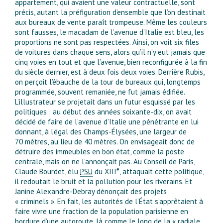
appartement, qui avaient une valeur contractuelle, sont
précis, autant la préfiguration d’ensemble que l’on destinait
aux bureaux de vente paraît trompeuse. Même les couleurs
sont fausses, le macadam de l’avenue d’Italie est bleu, les
proportions ne sont pas respectées. Ainsi, on voit six files
de voitures dans chaque sens, alors qu’il n’y eut jamais que
cinq voies en tout et que l’avenue, bien reconfigurée à la fin
du siècle dernier, est à deux fois deux voies. Derrière Rubis,
on perçoit l’ébauche de la tour de bureaux qui, longtemps
programmée, souvent remaniée, ne fut jamais édifiée.
L’illustrateur se projetait dans un futur esquissé par les
politiques : au début des années soixante-dix, on avait
décidé de faire de l’avenue d’Italie une pénétrante en lui
donnant, à l’égal des Champs-Élysées, une largeur de
70 mètres, au lieu de 40 mètres. On envisageait donc de
détruire des immeubles en bon état, comme la poste
centrale, mais on ne l’annonçait pas. Au Conseil de Paris,
e
Claude Bourdet, élu
PSU
du XIII
, attaquait cette politi­que,
il redoutait le bruit et la pollution pour les riverains. Et
Janine Alexandre-Debray dénonçait des projets
« criminels ». En fait, les autorités de l’État s’apprêtaient à
faire vivre une fraction de la population parisienne en
bordure d’une autoroute, là comme le long de la « radiale