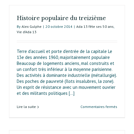
de
l’urbanis
Histoire populaire du treizième
concerté
By
Alex Gulphe
|
20 octobre 2014
|
Ada 13 fête ses 50 ans
,
Vie d’Ada 13
Terre d’accueil et porte d’entrée de la capitale Le
13e des années 1960, majoritairement populaire
Beaucoup de logements anciens, mal construits et
un confort très inférieur à la moyenne parisienne.
Des activités à dominante industrielle (métallurgie).
Des poches de pauvreté (îlots insalubres, la zone).
Un esprit de résistance avec un mouvement ouvrier
et des militants politiques [...]
sur
Lire la suite
Commentaires fermés
Histoire
populaire
du
treizième