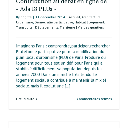
Contribution au débat en ligne de
« Ada 13 PLUs »
By
brigitte
|
11 décembre 2014
|
Accueil
,
Architecture |
Urbanisme
,
Démocratie participative
,
Habitat | Logement
,
Transports | Déplacements
,
Treizième | Vie des quartiers
Imaginons Paris : comprendre, participer, rechercher.
Plateforme participative pour la modification du
plan local d’urbanisme (PLU) de Paris. Produire du
logement pour tous est un défi pour Paris qui a
stabilisé difficilement sa population depuis les
années 2000. Dans un marché très tendu, le
logement social a contribué à maintenir la mixité
sociale, mais il exclut une [...]
sur
Lire la suite
Commentaires fermés
Modificati
du
PLU
de
Paris.