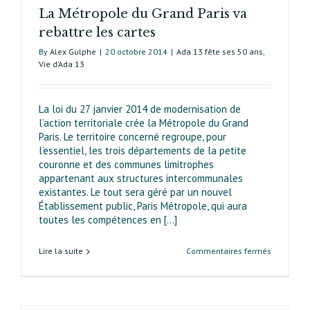
La Métropole du Grand Paris va
Contributi
au
rebattre les cartes
débat
By
Alex Gulphe
|
20 octobre 2014
|
Ada 13 fête ses 50 ans
,
en
Vie d’Ada 13
ligne
de
« Ada 13
La loi du 27 janvier 2014 de modernisation de
PLUs »
l’action territoriale crée la Métropole du Grand
Paris. Le territoire concerné regroupe, pour
l’essentiel, les trois départements de la petite
couronne et des communes limitrophes
appartenant aux structu­res intercommunales
existantes. Le tout sera géré par un nouvel
Établissement public, Paris Métropole, qui aura
toutes les compétences en [...]
sur
Lire la suite
Commentaires fermés
La
Métropole
du
Grand