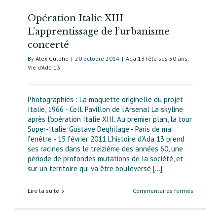
Paris
Opération Italie XIII
va
rebattre
L’apprentissage de l’urbanisme
les
concerté
cartes
By
Alex Gulphe
|
20 octobre 2014
|
Ada 13 fête ses 50 ans
,
Vie d’Ada 13
Photographies : La maquette originelle du projet
Italie, 1966 - Coll. Pavillon de l’Arsenal La skyline
après l’opération Italie XIII. Au premier plan, la tour
Super-Italie. Gustave Deghilage - Paris de ma
fenêtre - 15 février 2011 L’histoire d’Ada 13 prend
ses racines dans le treizième des années 60, une
période de profondes mutations de la société, et
sur un territoire qui va être bouleversé [...]
sur
Lire la suite
Commentaires fermés
Opération
Italie XIII
L’apprenti