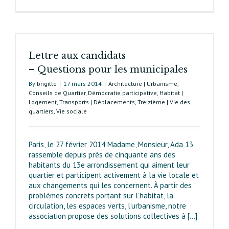
Réponses
d’Europe
Écologie
les
Verts
Lettre aux candidats
au
courrier
– Questions pour les municipales
d’Ada 13
By
brigitte
|
17 mars 2014
|
Architecture | Urbanisme
,
du
Conseils de Quartier
,
Démocratie participative
,
Habitat |
27 février
Logement
,
Transports | Déplacements
,
Treizième | Vie des
quartiers
,
Vie sociale
Paris, le 27 février 2014 Madame, Monsieur, Ada 13
rassemble depuis près de cinquante ans des
habitants du 13e arrondissement qui aiment leur
quartier et participent activement à la vie locale et
aux changements qui les concernent. À partir des
problèmes concrets portant sur l’habitat, la
circulation, les espaces verts, l’urbanisme, notre
association propose des solutions collectives à [...]