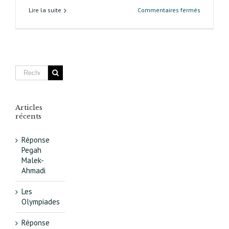
sur
Lire la suite
Commentaires fermés
Lettre
aux
candidats
–
Question
pour
les
municipal
Articles
récents
Réponse
Pegah
Malek-
Ahmadi
Les
Olympiades
Réponse