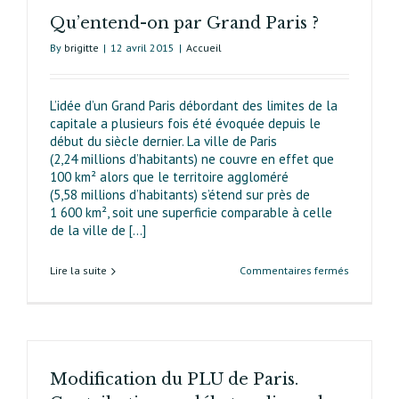
Qu’entend-on par Grand Paris ?
By
brigitte
|
12 avril 2015
|
Accueil
L’idée d’un Grand Paris débordant des limites de la
capitale a plusieurs fois été évoquée depuis le
début du siècle dernier. La ville de Paris
(2,24 millions d’habitants) ne couvre en effet que
100 km² alors que le territoire aggloméré
(5,58 millions d’habitants) s’étend sur près de
1 600 km², soit une superficie comparable à celle
de la ville de [...]
sur
Lire la suite
Commentaires fermés
Qu’entend
on
par
Grand
Paris ?
Modification du PLU de Paris.