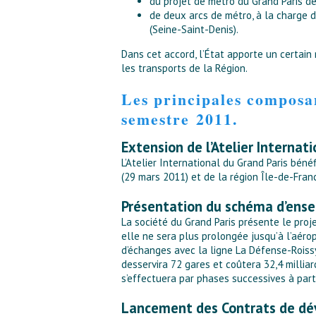
du projet de métro du Grand Paris de 
de deux arcs de métro, à la charge d
(Seine-Saint-Denis).
Dans cet accord, l’État apporte un certai
les transports de la Région.
Les principales composa
semestre 2011.
Extension de l’Atelier Internati
L’Atelier International du Grand Paris béné
(29 mars 2011) et de la région Île-de-France
Présentation du schéma d’ense
La société du Grand Paris présente le proje
elle ne sera plus prolongée jusqu’à l’aéro
d’échanges avec la ligne La Défense-Roissy
desservira 72 gares et coûtera 32,4 milliar
s’effectuera par phases successives à part
Lancement des Contrats de dév