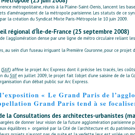
 Métropole (25 juin 2008)
rence métropolitaine, réunis à la Plaine-Saint-Denis, lancent les bas
ets d’aménagement de la métropole parisienne. Les statuts de ce syn
 par la création du Syndicat Mixte Paris-Métropole le 10 juin 2009.
eil régional d’Île-de-France (25 septembre 2008)
de l’agglomération dense par une ligne de métro circulaire reliant l
s, au sein d’un fuseau irriguant la Première Couronne, pour ce proje
 (
Stif
) affine le projet Arc Express dont il précise les tracés, les coû
ion du
Stif
en juillet 2009, le projet fait l’objet d’une saisine de de la
rganisation d’un débat public sur Arc Express.
l’exposition « Le Grand Paris de l’aggl
pellation Grand Paris tend à se focalise
de la Consultations des architectes-urbanistes (m
hargées de donner leur vision de la future agglomération parisienne p
ux équilibres » organisé par la Cité de l’architecture et du patrimoin
leurs projets n’auront pas de suite et la vedette leur est volée un mo