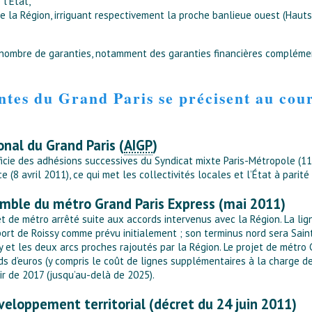
l’État,
e la Région, irriguant respectivement la proche banlieue ouest (Haut
n nombre de garanties, notamment des garanties financières complémen
ntes du Grand Paris se précisent au cou
onal du Grand Paris (
AIGP
)
ficie des adhésions successives du Syndicat mixte Paris-Métropole (11 
 (8 avril 2011), ce qui met les collectivités locales et l’État à parit
mble du métro Grand Paris Express (mai 2011)
t de métro arrêté suite aux accords intervenus avec la Région. La ligne
port de Roissy comme prévu initialement ; son terminus nord sera Sai
 et les deux arcs proches rajoutés par la Région. Le projet de métro
ds d’euros (y compris le coût de lignes supplémentaires à la charge de 
ir de 2017 (jusqu’au-delà de 2025).
eloppement territorial (décret du 24 juin 2011)