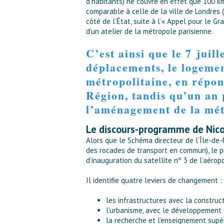
d’habitants) ne couvre en effet que 100 km²
comparable à celle de la ville de Londres (
côté de l’État, suite à l’« Appel pour le G
d’un atelier de la métropole parisienne.
C’est ainsi que le 7 jui
déplacements, le logeme
métropolitaine, en répon
Région, tandis qu’un an 
l’aménagement de la mét
Le discours-programme de Nicol
Alors que le Schéma directeur de l’Île-de-
des rocades de transport en commun), le p
d’inauguration du satellite nº 3 de l’aérop
Il identifie quatre leviers de changement :
les infrastructures avec la construc
l’urbanisme, avec le développement de
la recherche et l’enseignement supér