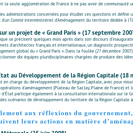
tant la seule agglomération de France à ne pas avoir de communauté u
es administrations concernées pour étudier ces questions et définir u
 d’un Comité interministériel d’Aménagement du territoire dédiée à l’Î
 sur un projet de « Grand Paris » (17 septembre 200
ique se précisent quelques mois après dans son discours d’inauguration
binets d’architectes français et internationaux, un diagnostic prospect
agement global du « Grand Paris ». Dans la foulée (27 décembre 2007),
ectionner dix équipes pluridisciplinaires chargées de produire des i
’État au Développement de la Région Capitale (18 
t en charge du développement de la Région Capitale, avec pour missio
s opérations d’aménagement (Plateau de Saclay, Plaine de France) et 
d’État participe également à la consultation internationale sur le Gra
des scénarios de développement du territoire de la Région Capitale à p
lement aux réflexions du gouvernement, l
uivent leurs actions en matière d’amén