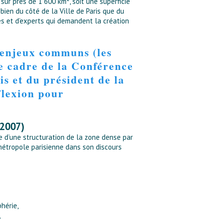
sur près de 1 600 km², soit une superficie
 bien du côté de la Ville de Paris que du
tes et d’experts qui demandent la création
d’enjeux communs (les
e cadre de la Conférence
s et du président de la
flexion pour
 2007)
se d’une structuration de la zone dense par
métropole parisienne dans son discours
phérie,
,