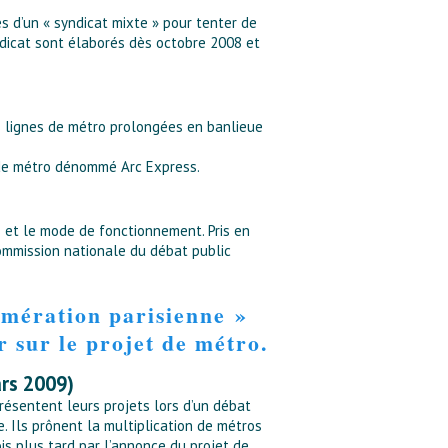
es d’un « syndicat mixte » pour tenter de
dicat sont élaborés dès octobre 2008 et
es lignes de métro prolongées en banlieue
t de métro dénommé Arc Express.
ts et le mode de fonctionnement. Pris en
 Commission nationale du débat public
omération parisienne »
r sur le projet de métro.
ars 2009)
résentent leurs projets lors d’un débat
e. Ils prônent la multiplication de métros
is plus tard par l’annonce du projet de