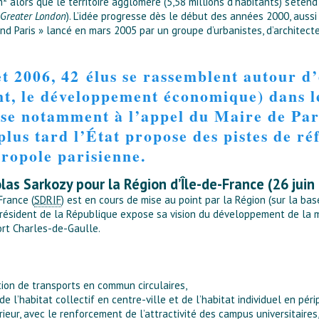
 alors que le territoire aggloméré (5,58 millions d’habitants) s’étend 
Greater London
). L’idée progresse dès le début des années 2000, aussi
rand Paris » lancé en mars 2005 par un groupe d’urbanistes, d’architec
llet 2006, 42 élus se rassemblent autour 
nt, le développement économique) dans l
se notamment à l’appel du Maire de Pari
plus tard l’État propose des pistes de ré
ropole parisienne.
as Sarkozy pour la Région d’Île-de-France (26 juin
France (
SDRIF
) est en cours de mise au point par la Région (sur la ba
résident de la République expose sa vision du développement de la 
ort Charles-de-Gaulle.
tion de transports en commun circulaires,
 l’habitat collectif en centre-ville et de l’habitat individuel en péri
ieur, avec le renforcement de l’attractivité des campus universitaires