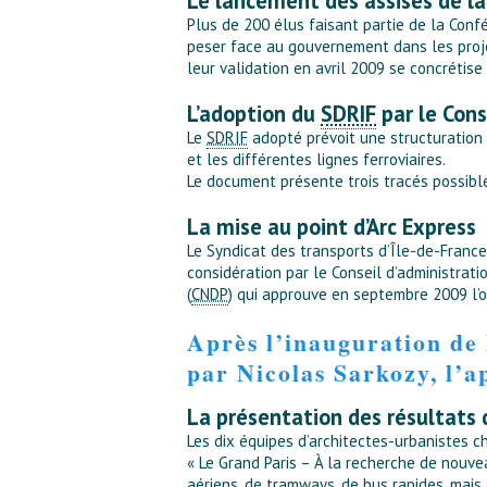
Le lancement des assises de la
Plus de 200 élus faisant partie de la Confé
peser face au gouvernement dans les proj
leur validation en avril 2009 se concrétise
L’adoption du
SDRIF
par le Cons
Le
SDRIF
adopté prévoit une structuration 
et les différentes lignes ferroviaires.
Le document présente trois tracés possible
La mise au point d’Arc Express
Le Syndicat des transports d’Île-de-France
considération par le Conseil d’administrat
(
CNDP
) qui approuve en septembre 2009 l’o
Après l’inauguration de 
par Nicolas Sarkozy, l’ap
La présentation des résultats 
Les dix équipes d’architectes-urbanistes c
« Le Grand Paris – À la recherche de nouvea
aériens, de tramways, de bus rapides, mais 