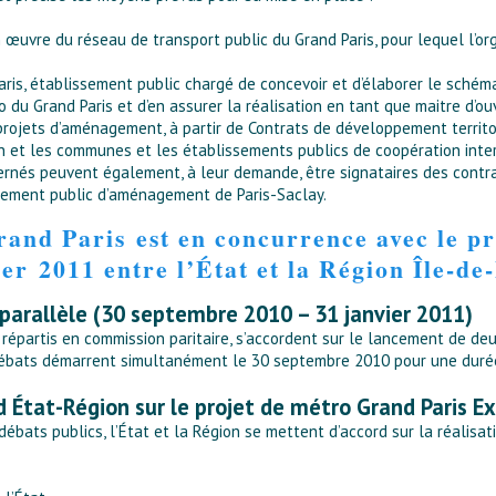
n œuvre du réseau de transport public du Grand Paris, pour lequel l’or
aris, établissement public chargé de concevoir et d’élaborer le schém
 du Grand Paris et d’en assurer la réalisation en tant que maitre d’ou
projets d’aménagement, à partir de Contrats de développement territor
on et les communes et les établissements publics de coopération inte
rnés peuvent également, à leur demande, être signataires des contra
issement public d’aménagement de Paris-Saclay.
and Paris est en concurrence avec le pr
ier 2011 entre l’État et la Région Île-de
parallèle (30 septembre 2010 – 31 janvier 2011)
 répartis en commission paritaire, s’accordent sur le lancement de de
s débats démarrent simultanément le 30 septembre 2010 pour une duré
d État-Région sur le projet de métro Grand Paris Ex
ébats publics, l’État et la Région se mettent d’accord sur la réalis