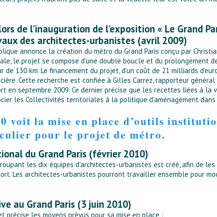
lors de l’inauguration de l’exposition « Le Grand Pa
vaux des architectes-urbanistes (avril 2009)
blique annonce la création du métro du Grand Paris conçu par Christian
itale, le projet se compose d’une double boucle et du prolongement d
r de 130 km. Le financement du projet, d’un coût de 21 milliards d’euros
ncière. Cette recherche est confiée à Gilles Carrez, rapporteur généra
rt en septembre 2009. Ce dernier précise que les recettes liées à la v
socier les Collectivités territoriales à la politique d’aménagement da
voit la mise en place d’outils institutio
culier pour le projet de métro.
tional du Grand Paris (février 2010)
groupant les dix équipes d’architectes-urbanistes est créé, afin de le
port. Les architectes-urbanistes pourront travailler ensemble pour mod
ive au Grand Paris (3 juin 2010)
 et précise les moyens prévus pour sa mise en place :