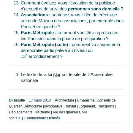
Comment évaluez-vous l’évolution de la politique
d’accueil et de suivi des
personnes sans domicile ?
Associations :
soutenez-vous l’idée de créer une
seconde Maison des associations, par exemple dans
Paris-Rive gauche ?
Paris Métropole :
comment vont être représentés
les Parisiens dans la phase de préfiguration ?
Paris Métropole (suite) :
comment va s’exercer la
démocratie participative au niveau du
e
13
arrondissement ?
Le texte de la loi
Alur
sur le site de L’Assemblée
nationale
By
brigitte
|
17 mars 2014
|
Architecture | Urbanisme
,
Conseils de
Quartier
,
Démocratie participative
,
Habitat | Logement
,
Transports |
Déplacements
,
Treizième | Vie des quartiers
,
Vie
sur
sociale
|
Commentaires fermés
Lettre
aux