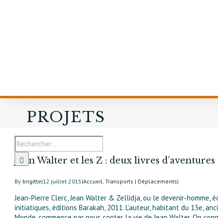
PROJETS
Jean Walter et les Z : deux livres d’aventures
By
brigitte
|
12 juillet 2015
|
Accueil
,
Transports | Déplacements
|
Jean-Pierre Clerc, Jean Walter & Zellidja, ou le devenir-homme, éd
initiatiques, éditions Barakah, 2011. L’auteur, habitant du 13e, anc
Monde, commence par nous conter la vie de Jean Walter. On conna