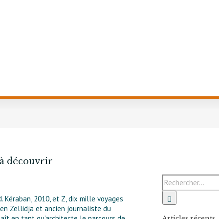
 à découvrir
. Kéraban, 2010, et Z, dix mille voyages
ien Zellidja et ancien journaliste du
ît en tant qu’architecte le parcours de
Articles récents