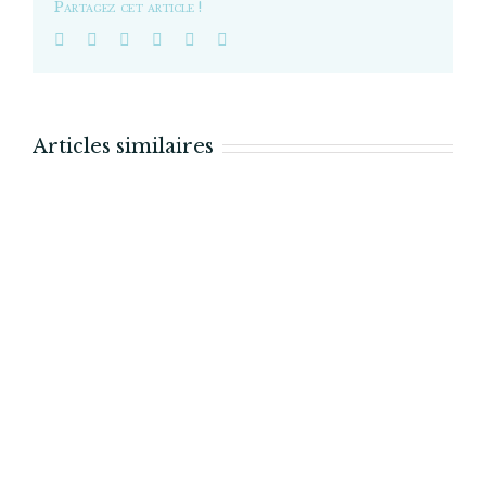
Partagez cet article !
budget
participatif ?
Articles similaires