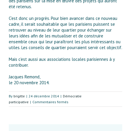
des parisiens sur la mise en œuvre des projets qui auront
été retenus.
C’est donc un progrès. Pour bien avancer dans ce nouveau
cadre, il serait souhaitable que les parisiens puissent se
retrouver au niveau de leur quartier pour échanger sur
leurs idées afin de les mutualiser et de construire
ensemble ceux qui leur paraîtront les plus intéressants ou
utiles. Les conseils de quartier pourraient servir cet objectif.
Mais c’est aussi aux associations locales parisiennes à y
contribuer.
Jacques Remond,
le 20 novembre 2014.
By
brigitte
|
24 décembre 2014
|
Démocratie
sur
participative
|
Commentaires fermés
Paris
en
route
vers
un