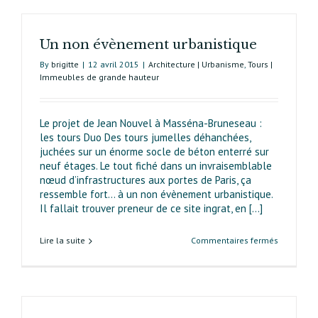
Un non évènement urbanistique
By
brigitte
|
12 avril 2015
|
Architecture | Urbanisme
,
Tours |
Immeubles de grande hauteur
Le projet de Jean Nouvel à Masséna-Bruneseau :
les tours Duo Des tours jumelles déhanchées,
juchées sur un énorme socle de béton enterré sur
neuf étages. Le tout fiché dans un invraisemblable
nœud d’infrastructures aux portes de Paris, ça
ressemble fort… à un non évènement urbanistique.
Il fallait trouver preneur de ce site ingrat, en [...]
sur
Lire la suite
Commentaires fermés
Un
non
évènemen
urbanisti