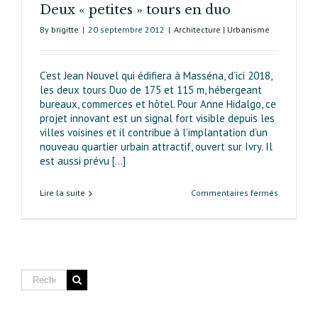
Deux « petites » tours en duo
Rive
gauche
By
brigitte
|
20 septembre 2012
|
Architecture | Urbanisme
C’est Jean Nouvel qui édifiera à Masséna, d’ici 2018,
les deux tours Duo de 175 et 115 m, hébergeant
bureaux, commerces et hôtel. Pour Anne Hidalgo, ce
projet innovant est un signal fort visible depuis les
villes voisines et il contribue à l’implantation d’un
nouveau quartier urbain attractif, ouvert sur Ivry. Il
est aussi prévu [...]
sur
Lire la suite
Commentaires fermés
Deux
«
petites
»
tours
en
duo