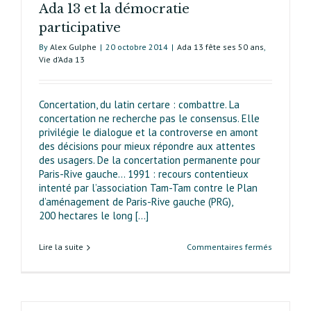
Ada 13 et la démocratie
participative
By
Alex Gulphe
|
20 octobre 2014
|
Ada 13 fête ses 50 ans
,
Vie d’Ada 13
Concertation, du latin certare : combattre. La
concertation ne recherche pas le consensus. Elle
privilégie le dialogue et la controverse en amont
des décisions pour mieux répondre aux attentes
des usagers. De la concertation permanente pour
Paris-Rive gauche… 1991 : recours contentieux
intenté par l’association Tam-Tam contre le Plan
d’aménagement de Paris-Rive gauche (PRG),
200 hectares le long [...]
sur
Lire la suite
Commentaires fermés
Ada 13
et
la
démocrati