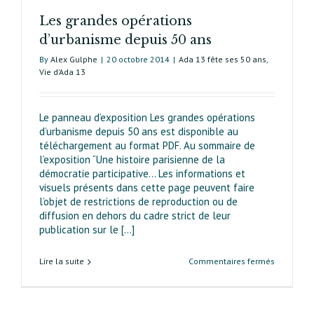
participat
Les grandes opérations
d’urbanisme depuis 50 ans
By
Alex Gulphe
|
20 octobre 2014
|
Ada 13 fête ses 50 ans
,
Vie d’Ada 13
Le panneau d’exposition Les grandes opérations
d’urbanisme depuis 50 ans est disponible au
téléchargement au format PDF. Au sommaire de
l’exposition “Une histoire parisienne de la
démocratie participative… Les informations et
visuels présents dans cette page peuvent faire
l’objet de restrictions de reproduction ou de
diffusion en dehors du cadre strict de leur
publication sur le [...]
sur
Lire la suite
Commentaires fermés
Les
grandes
opération