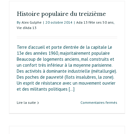
d’urbanis
depuis
Histoire populaire du treizième
50 ans
By
Alex Gulphe
|
20 octobre 2014
|
Ada 13 fête ses 50 ans
,
Vie d’Ada 13
Terre d’accueil et porte d’entrée de la capitale Le
13e des années 1960, majoritairement populaire
Beaucoup de logements anciens, mal construits et
un confort très inférieur à la moyenne parisienne.
Des activités à dominante industrielle (métallurgie).
Des poches de pauvreté (îlots insalubres, la zone).
Un esprit de résistance avec un mouvement ouvrier
et des militants politiques [...]
sur
Lire la suite
Commentaires fermés
Histoire
populaire
du
treizième