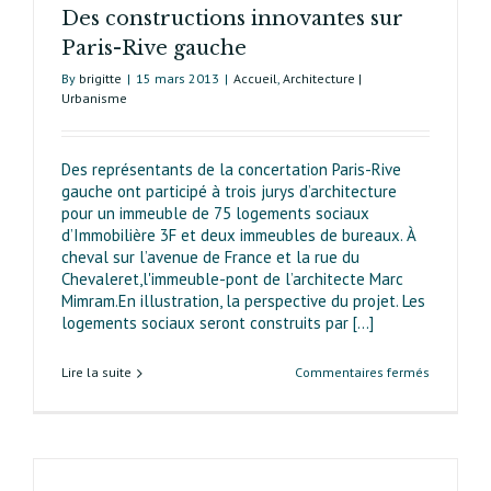
Des constructions innovantes sur
Paris-Rive gauche
By
brigitte
|
15 mars 2013
|
Accueil
,
Architecture |
Urbanisme
Des représentants de la concertation Paris-Rive
gauche ont participé à trois jurys d’architecture
pour un immeuble de 75 logements sociaux
d’Immobilière 3F et deux immeubles de bureaux. À
cheval sur l’avenue de France et la rue du
Chevaleret,l'immeuble-pont de l’architecte Marc
Mimram.En illustration, la perspective du projet. Les
logements sociaux seront construits par [...]
sur
Lire la suite
Commentaires fermés
Des
constructi
innovante
sur
Paris-