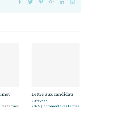
oumet
Lettre aux candidats
20 février
sur
sur
res fermés
2026
|
Commentaires fermés
Réponse
Lettre
J.
aux
Coumet
candidats