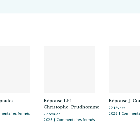
Rive
gauche
piades
Réponse LFI
Réponse J. C
Christophe_Prudhomme
22 février
sur
entaires fermés
2026
|
Commentai
27 février
Les
sur
2026
|
Commentaires fermés
Olympiades
Réponse
LFI
Christophe_Prudhomme