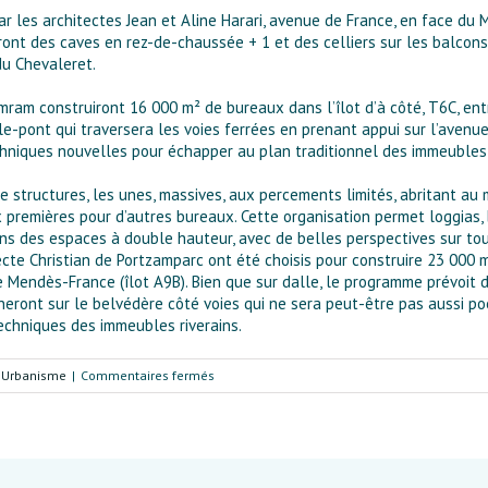
r les architectes Jean et Aline Harari, avenue de France, en face du M
uront des caves en rez-de-chaussée + 1 et des celliers sur les balcon
du Chevaleret.
mram construiront 16 000 m² de bureaux dans l’îlot d’à côté, T6C, ent
ble-pont qui traversera les voies ferrées en prenant appui sur l’avenu
 techniques nouvelles pour échapper au plan traditionnel des immeubl
structures, les unes, massives, aux percements limités, abritant au 
ux premières pour d’autres bureaux. Cette organisation permet loggias,
ans des espaces à double hauteur, avec de belles perspectives sur tou
cte Christian de Portzamparc ont été choisis pour construire 23 00
e Mendès-France (îlot A9B). Bien que sur dalle, le programme prévoit 
eront sur le belvédère côté voies qui ne sera peut-être pas aussi poéti
echniques des immeubles riverains.
sur
| Urbanisme
|
Commentaires fermés
Des
constructions
innovantes
sur
Paris-