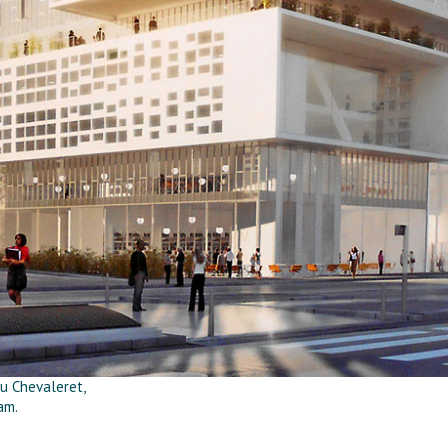
du Chevaleret,
am.