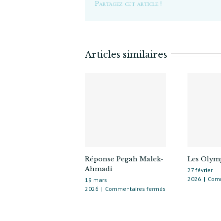
Partagez cet article !
Articles similaires
Réponse Pegah Malek-
Les Olym
Ahmadi
27 février
2026
|
Comm
19 mars
sur
2026
|
Commentaires fermés
Réponse
Pegah
Malek-