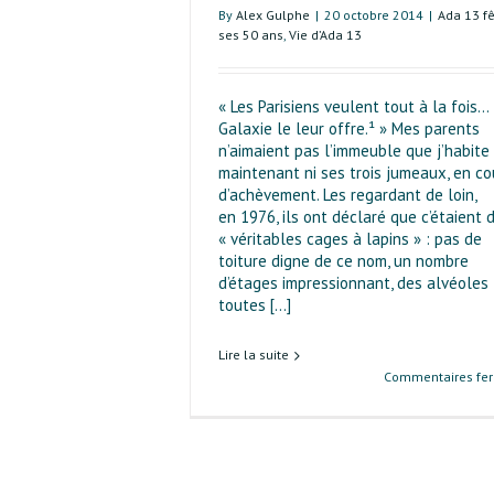
By
Alex Gulphe
|
20 octobre 2014
|
Ada 13 f
ses 50 ans
,
Vie d’Ada 13
« Les Parisiens veulent tout à la fois…
Galaxie le leur offre.¹ » Mes parents
n’aimaient pas l’immeuble que j’habite
maintenant ni ses trois jumeaux, en co
d’achèvement. Les regardant de loin,
en 1976, ils ont déclaré que c’étaient 
« véritables cages à lapins » : pas de
toiture digne de ce nom, un nombre
d’étages impressionnant, des alvéoles
toutes [...]
Lire la suite
Commentaires fe