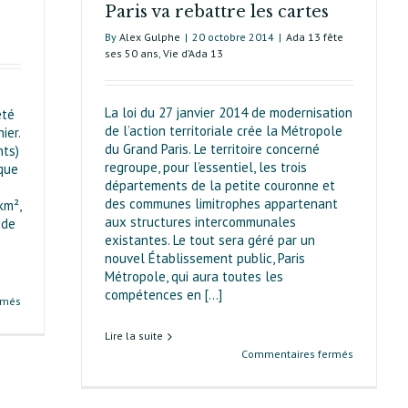
Paris va rebattre les cartes
By
Alex Gulphe
|
20 octobre 2014
|
Ada 13 fête
ses 50 ans
,
Vie d’Ada 13
La loi du 27 janvier 2014 de modernisation
été
de l’action territoriale crée la Métropole
ier.
du Grand Paris. Le territoire concerné
nts)
regroupe, pour l’essentiel, les trois
que
départements de la petite couronne et
des communes limitrophes appartenant
km²,
aux structu­res intercommunales
 de
existantes. Le tout sera géré par un
nouvel Établissement public, Paris
Métropole, qui aura toutes les
compétences en [...]
sur
rmés
Qu’entend-
Lire la suite
on
sur
Commentaires fermés
par
La
Grand
Métropole
Paris ?
du