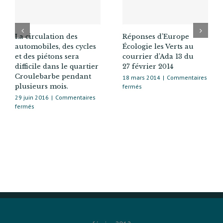
La circulation des
Réponses d’Europe
automobiles, des cycles
Écologie les Verts au
et des piétons sera
courrier d’Ada 13 du
difficile dans le quartier
27 février 2014
Croulebarbe pendant
18 mars 2014
|
Commentaires
plusieurs mois.
sur
fermés
Réponses
29 juin 2016
|
Commentaires
d’Europe
sur
fermés
Écologie
La
les
circulation
Verts
des
au
automobiles,
courrier
des
d’Ada 13
cycles
du
et
27 février 2014
des
piétons
sera
difficile
dans
le