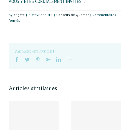
VOUS Y ÊTES CORDIALEMENT INVITÉS…
By
brigitte
|
20 février 2012
|
Conseils de Quartier
|
Commentaires
sur
fermés
Aires
de
Rien
L’EXPO
DES
Partagez cet article !
HABITANTS
Articles similaires