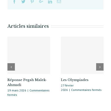
immobilière/financière 
Articles similaires
Réponse Pegah Malek-
Les Olympiades
Ahmadi
27 février
sur
2026
|
Commentaires fermés
19 mars 2026
|
Commentaires
Les
sur
fermés
Olymp
Réponse
Pegah
Malek-