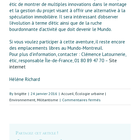
étic de montrer de multiples innovations dans le montage
et la gestion du projet visant à offrir une alternative à la
spéculation immobilière. Il sera intéressant d’observer
l’évolution à terme d’étic ainsi que de la ruche
bourdonnante d’activité que doit devenir le Mundo.
Si vous voulez participer à cette aventure, il reste encore
des emplacements libres au Mundo-Montreuil.
Pour plus d’information, contacter : Clémence Latournerie,
étic, responsable Ȋle-de-France, 01 80 89 47 70 –
Site
internet
Hélène Richard
By
brigitte
|
24 janvier 2016
|
Accueil
,
Écologie urbaine |
sur
Environnement
,
Militantisme
|
Commentaires fermés
Mundo-
Montreuil
pour
l’innovation
sociale…
Partagez cet article !
et