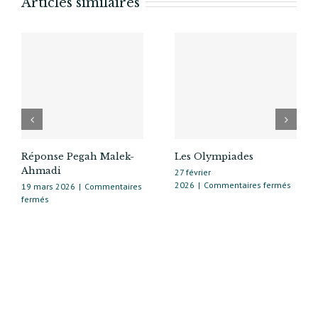
Articles similaires
de
réaménagement
construit
avec
les
habitants
Réponse Pegah Malek-
Les Olympiades
Ahmadi
27 février
sur
2026
|
Commentaires fermés
19 mars 2026
|
Commentaires
Les
sur
fermés
Olymp
Réponse
Pegah
Malek-
Ahmadi