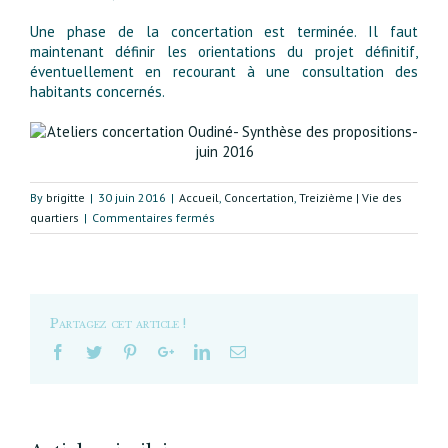
Une phase de la concertation est terminée. Il faut
maintenant définir les orientations du projet définitif,
éventuellement en recourant à une consultation des
habitants concernés.
By
brigitte
|
30 juin 2016
|
Accueil
,
Concertation
,
Treizième | Vie des
sur
quartiers
|
Commentaires fermés
Le
quartier
Oudiné-
Chevaleret
va
Partagez cet article !
faire
peau
neuve
:
un
projet