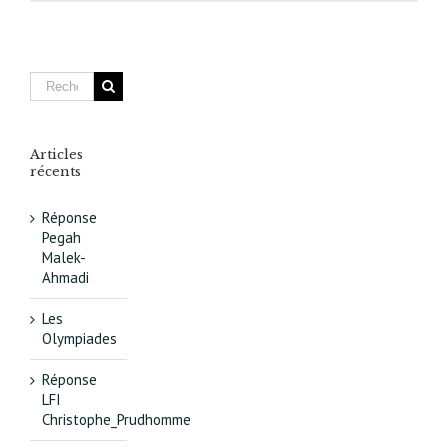
Paris-
Diderot
à
la
fête
le
12
juin
Articles
2010
récents
:
les
Réponse
Grands
Pegah
Moulins
Malek-
de
Ahmadi
Paris
et
Les
leur
Olympiades
histoire
Réponse
LFI
Christophe_Prudhomme