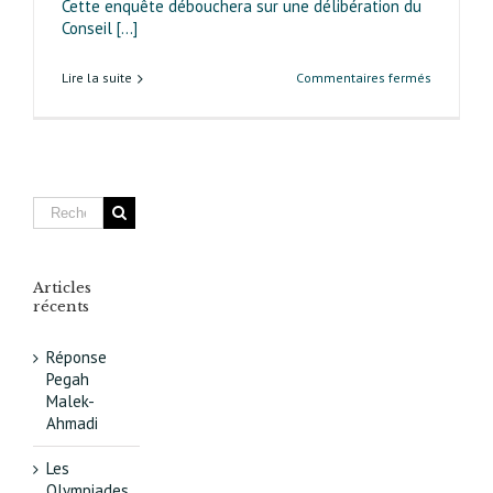
Cette enquête débouchera sur une délibération du
–
Conseil [...]
Emmanue
Leguy
sur
Lire la suite
Commentaires fermés
Enquête
publique
et
exposition
à
la
mairie
du
treizième
Articles
sur
récents
la
révision
Réponse
du
Pegah
PLU
Malek-
pour
Ahmadi
Masséna-
Brunesea
Les
Olympiades