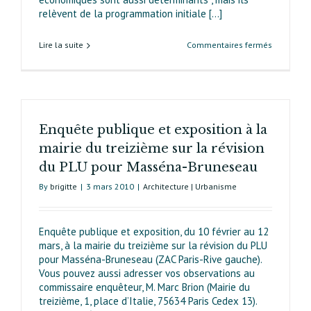
relèvent de la programmation initiale [...]
sur
Lire la suite
Commentaires fermés
Enquête
publique
sur
la
révision
Enquête publique et exposition à la
simplifiée
du
mairie du treizième sur la révision
PLU
du PLU pour Masséna-Bruneseau
Masséna
Bruneseau
By
brigitte
|
3 mars 2010
|
Architecture | Urbanisme
Quelques
réflexions
sur
Enquête publique et exposition, du 10 février au 12
les
mars, à la mairie du treizième sur la révision du PLU
thèmes
pour Masséna-Bruneseau (ZAC Paris-Rive gauche).
Développ
Vous pouvez aussi adresser vos observations au
Durable
commissaire enquêteur, M. Marc Brion (Mairie du
et
treizième, 1, place d’Italie, 75634 Paris Cedex 13).
Environn