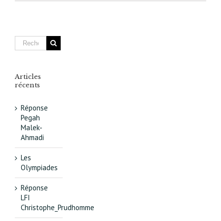
Italie XIII
L’apprenti
de
l’urbanis
concerté
Articles
récents
Réponse
Pegah
Malek-
Ahmadi
Les
Olympiades
Réponse
LFI
Christophe_Prudhomme