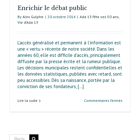
Enrichir le débat public
By
Alex Gulphe
|
20 octobre 2014
|
Ada 13 fête ses 50 ans
,
Vie d’Ada 13
L’accès généralisé et permanent à l’information est
une « vertu » récente de notre société. Dans les
années 60, elle est difficile d’accès, principa­le­ment
diffusée par la presse écrite et la rumeur publique.
Les décisions municipales restent confidentielles et
les données statistiques, publiées avec retard, sont
peu accessibles. Dès sa naissance, portée par la
conviction de ses fondateurs, [...]
sur
Lire la suite
Commentaires fermés
Enrichir
le
débat
public