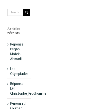
de
l’urbanis
concerté
Articles
récents
Réponse
Pegah
Malek-
Ahmadi
Les
Olympiades
Réponse
LFI
Christophe_Prudhomme
Réponse J.
Coumet