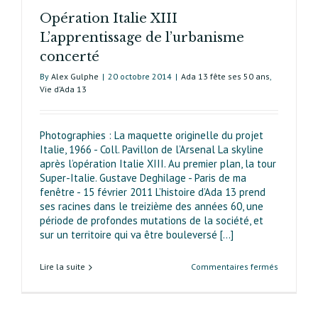
Opération Italie XIII
L’apprentissage de l’urbanisme
concerté
By
Alex Gulphe
|
20 octobre 2014
|
Ada 13 fête ses 50 ans
,
Vie d’Ada 13
Photographies : La maquette originelle du projet
Italie, 1966 - Coll. Pavillon de l’Arsenal La skyline
après l’opération Italie XIII. Au premier plan, la tour
Super-Italie. Gustave Deghilage - Paris de ma
fenêtre - 15 février 2011 L’histoire d’Ada 13 prend
ses racines dans le treizième des années 60, une
période de profondes mutations de la société, et
sur un territoire qui va être bouleversé [...]
sur
Lire la suite
Commentaires fermés
Opération
Italie XIII
L’apprenti