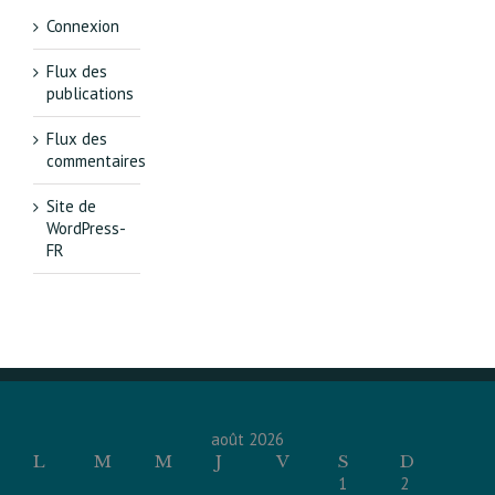
Connexion
Flux des
publications
Flux des
commentaires
Site de
WordPress-
FR
août 2026
L
M
M
J
V
S
D
1
2