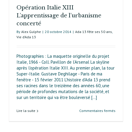
Opération Italie XIII
L’apprentissage de l’urbanisme
concerté
By
Alex Gulphe
|
20 octobre 2014
|
Ada 13 fête ses 50 ans
,
Vie d’Ada 13
Photographies : La maquette originelle du projet
Italie, 1966 - Coll. Pavillon de l’Arsenal La skyline
après l’opération Italie XIII. Au premier plan, la tour
Super-Italie. Gustave Deghilage - Paris de ma
fenêtre - 15 février 2011 L’histoire d’Ada 13 prend
ses racines dans le treizième des années 60, une
période de profondes mutations de la société, et
sur un territoire qui va être bouleversé [...]
sur
Lire la suite
Commentaires fermés
Opération
Italie XIII
L’apprenti