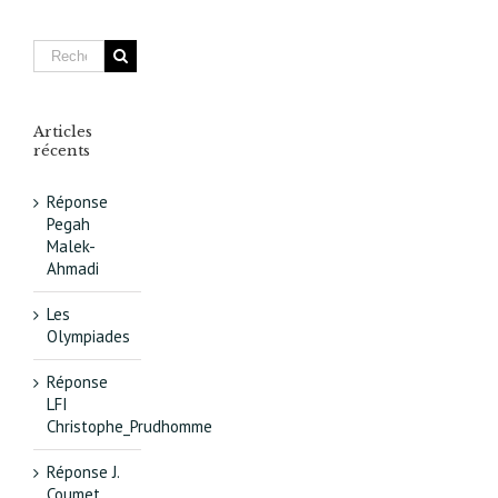
de
l’urbanis
concerté
Articles
récents
Réponse
Pegah
Malek-
Ahmadi
Les
Olympiades
Réponse
LFI
Christophe_Prudhomme
Réponse J.
Coumet