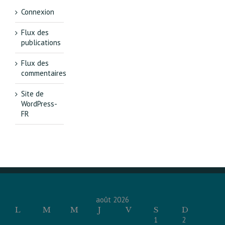
Connexion
Flux des
publications
Flux des
commentaires
Site de
WordPress-
FR
août 2026
L
M
M
J
V
S
D
1
2