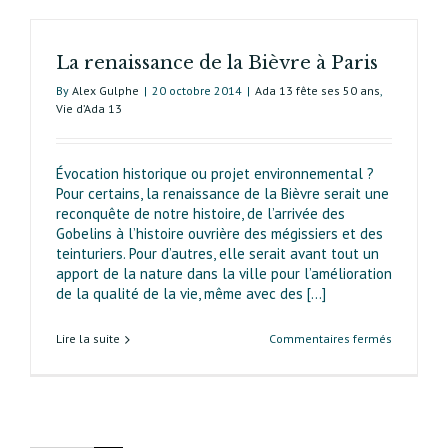
La renaissance de la Bièvre à Paris
By
Alex Gulphe
|
20 octobre 2014
|
Ada 13 fête ses 50 ans
,
Vie d’Ada 13
Évocation historique ou projet environnemental ?
Pour certains, la renaissance de la Bièvre serait une
reconquête de notre histoire, de l’arrivée des
Gobelins à l’histoire ouvrière des mégissiers et des
teinturiers. Pour d’autres, elle serait avant tout un
apport de la nature dans la ville pour l’amélioration
de la qualité de la vie, même avec des [...]
sur
Lire la suite
Commentaires fermés
La
renaissan
de
la
Bièvre