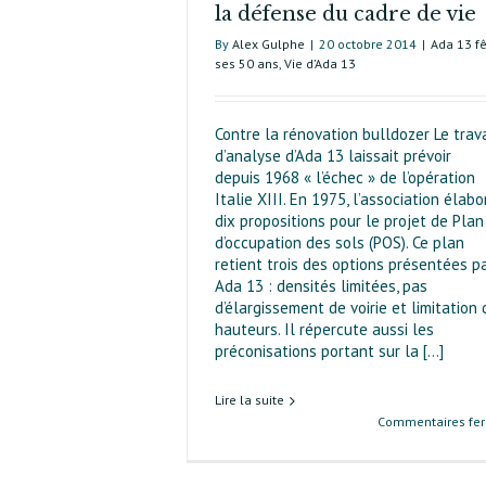
la défense du cadre de vie
By
Alex Gulphe
|
20 octobre 2014
|
Ada 13 f
ses 50 ans
,
Vie d’Ada 13
Contre la rénovation bulldozer Le trava
d’analyse d’Ada 13 laissait prévoir
depuis 1968 « l’échec » de l’opération
Italie XIII. En 1975, l’association élabo
dix propositions pour le projet de Plan
d’occu­pation des sols (POS). Ce plan
retient trois des options présentées p
Ada 13 : densités limitées, pas
d’élargissement de voirie et limitation
hauteurs. Il répercute aussi les
préconisations portant sur la [...]
Lire la suite
Commentaires fe