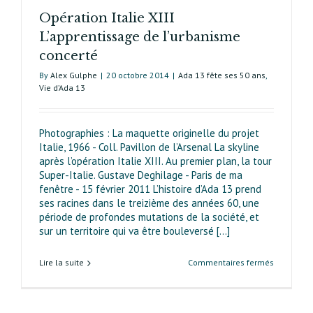
Opération Italie XIII
L’apprentissage de l’urbanisme
concerté
By
Alex Gulphe
|
20 octobre 2014
|
Ada 13 fête ses 50 ans
,
Vie d’Ada 13
Photographies : La maquette originelle du projet
Italie, 1966 - Coll. Pavillon de l’Arsenal La skyline
après l’opération Italie XIII. Au premier plan, la tour
Super-Italie. Gustave Deghilage - Paris de ma
fenêtre - 15 février 2011 L’histoire d’Ada 13 prend
ses racines dans le treizième des années 60, une
période de profondes mutations de la société, et
sur un territoire qui va être bouleversé [...]
sur
Lire la suite
Commentaires fermés
Opération
Italie XIII
L’apprenti