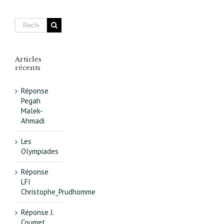
de
l’urbanis
concerté
Articles
récents
Réponse
Pegah
Malek-
Ahmadi
Les
Olympiades
Réponse
LFI
Christophe_Prudhomme
Réponse J.
Coumet