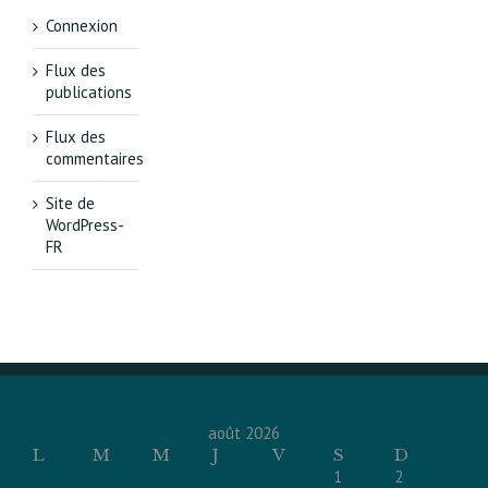
Connexion
Flux des
publications
Flux des
commentaires
Site de
WordPress-
FR
août 2026
L
M
M
J
V
S
D
1
2