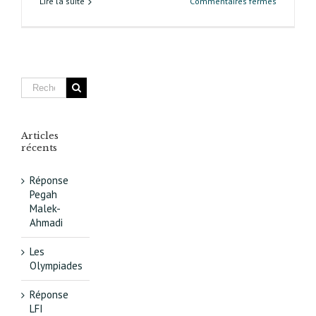
sur
Lire la suite
Commentaires fermés
Opération
Italie XIII
L’apprenti
de
l’urbanis
concerté
Articles
récents
Réponse
Pegah
Malek-
Ahmadi
Les
Olympiades
Réponse
LFI