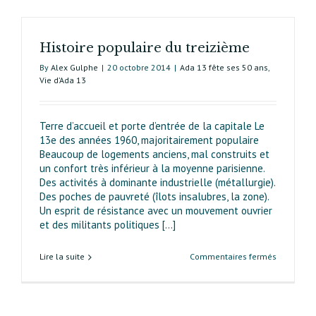
PLU
de
Paris.
Histoire populaire du treizième
Contributi
au
By
Alex Gulphe
|
20 octobre 2014
|
Ada 13 fête ses 50 ans
,
débat
Vie d’Ada 13
en
ligne
de
Terre d’accueil et porte d’entrée de la capitale Le
« Ada 13
13e des années 1960, majoritairement populaire
PLUs »
Beaucoup de logements anciens, mal construits et
un confort très inférieur à la moyenne parisienne.
Des activités à dominante industrielle (métallurgie).
Des poches de pauvreté (îlots insalubres, la zone).
Un esprit de résistance avec un mouvement ouvrier
et des militants politiques [...]
sur
Lire la suite
Commentaires fermés
Histoire
populaire
du
treizième