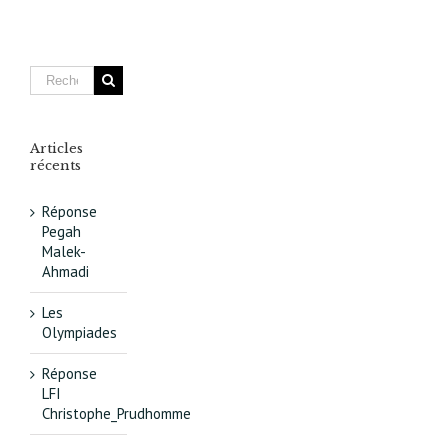
du
Grand
Paris
va
rebattre
les
cartes
Articles
récents
Réponse
Pegah
Malek-
Ahmadi
Les
Olympiades
Réponse
LFI
Christophe_Prudhomme