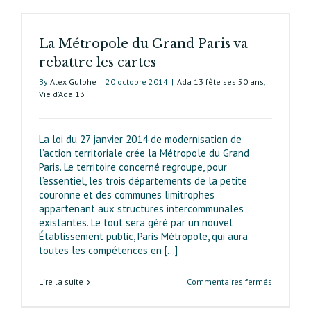
La Métropole du Grand Paris va
rebattre les cartes
By
Alex Gulphe
|
20 octobre 2014
|
Ada 13 fête ses 50 ans
,
Vie d’Ada 13
La loi du 27 janvier 2014 de modernisation de
l’action territoriale crée la Métropole du Grand
Paris. Le territoire concerné regroupe, pour
l’essentiel, les trois départements de la petite
couronne et des communes limitrophes
appartenant aux structu­res intercommunales
existantes. Le tout sera géré par un nouvel
Établissement public, Paris Métropole, qui aura
toutes les compétences en [...]
sur
Lire la suite
Commentaires fermés
La
Métropole