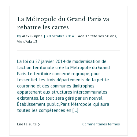
La Métropole du Grand Paris va
rebattre les cartes
By
Alex Gulphe
|
20 octobre 2014
|
Ada 13 fête ses 50 ans
,
Vie d’Ada 13
La loi du 27 janvier 2014 de modernisation de
l’action territoriale crée la Métropole du Grand
Paris. Le territoire concerné regroupe, pour
l’essentiel, les trois départements de la petite
couronne et des communes limitrophes
appartenant aux structu­res intercommunales
existantes. Le tout sera géré par un nouvel
Établissement public, Paris Métropole, qui aura
toutes les compétences en [...]
sur
Lire la suite
Commentaires fermés
La
Métropole