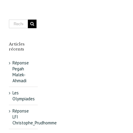
du
Grand
Paris
va
rebattre
les
cartes
Articles
récents
Réponse
Pegah
Malek-
Ahmadi
Les
Olympiades
Réponse
LFI
Christophe_Prudhomme