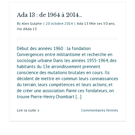
de
l’urbanis
Ada 13 : de 1964 à 2014…
concerté
By
Alex Gulphe
|
20 octobre 2014
|
Ada 13 fête ses 50 ans
,
Vie d’Ada 13
Début des années 1960 : la fondation
Convergences entre militantisme et recherche en
sociologie urbaine Dans les années 1955-1964, des
habitants du 13e arrondissement prennent
conscience des mutations brutales en cours. Ils
décident de mettre en commun leurs connaissances
du terrain, leurs compétences et leurs actions, et
de créer une association. Parmi ces fondateurs, on
trouve Pierre-Henry Chombart [...]
sur
Lire la suite
Commentaires fermés
Ada 13 :
de
1964
à