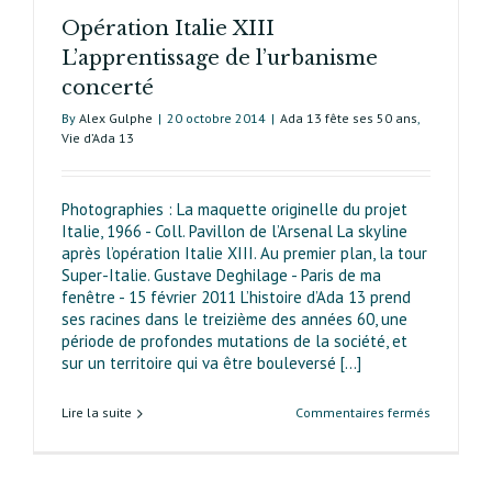
Opération Italie XIII
L’apprentissage de l’urbanisme
concerté
By
Alex Gulphe
|
20 octobre 2014
|
Ada 13 fête ses 50 ans
,
Vie d’Ada 13
Photographies : La maquette originelle du projet
Italie, 1966 - Coll. Pavillon de l’Arsenal La skyline
après l’opération Italie XIII. Au premier plan, la tour
Super-Italie. Gustave Deghilage - Paris de ma
fenêtre - 15 février 2011 L’histoire d’Ada 13 prend
ses racines dans le treizième des années 60, une
période de profondes mutations de la société, et
sur un territoire qui va être bouleversé [...]
sur
Lire la suite
Commentaires fermés
Opération
Italie XIII
L’apprenti