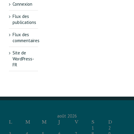
Connexion
Flux des
publications
Flux des
commentaires
Site de
WordPress-
FR
août 2026
L
M
M
J
V
S
D
1
2
3
4
5
6
7
8
9