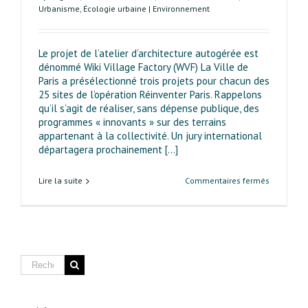
Urbanisme
,
Écologie urbaine | Environnement
Le projet de l’atelier d’architecture autogérée est
dénommé Wiki Village Factory (WVF) La Ville de
Paris a présélectionné trois projets pour chacun des
25 sites de l’opération Réinventer Paris. Rappelons
qu’il s’agit de réaliser, sans dépense publique, des
programmes « innovants » sur des terrains
appartenant à la collectivité. Un jury international
départagera prochainement [...]
sur
Lire la suite
Commentaires fermés
Réinvente
Paris
avenue
d’Italie :
un
projet
innovant