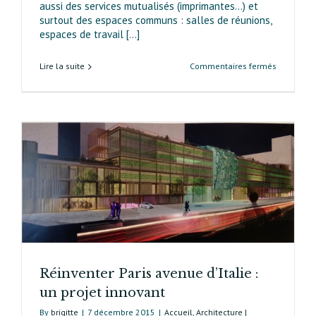
aussi des services mutualisés (imprimantes…) et
surtout des espaces communs : salles de réunions,
espaces de travail [...]
sur
Lire la suite
Commentaires fermés
Mundo-
Montreuil
pour
l’innovati
sociale…
et
immobilièr
Réinventer Paris avenue d’Italie :
un projet innovant
By
brigitte
|
7 décembre 2015
|
Accueil
,
Architecture |