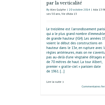
par la verticalité
By
Alex Gulphe
|
20 octobre 2014
|
Ada 13 f
ses 50 ans
,
Vie d’Ada 13
Le treizième est l’arrondissement paris
qui a le plus grand nombre d’immeubl
de grande hauteur (IGH). Les années 1
voient le début des constructions en
hauteur dans le 13e, en rupture avec l
règles antérieures, mais on ne s’avent
pas au-delà d’une vingtaine d’étages e
de 70 mètres de haut. La tour Albert,
premier « gratte-ciel » parisien date
de 1961. [...]
Lire la suite
Commentaires fe